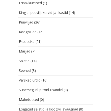
Eripakkumised
(1)
Kingid, puuviljakorvid ja -kastid
(14)
Puuviljad
(36)
Köögiviljad
(46)
Eksootika
(21)
Marjad
(7)
Salatid
(14)
Seened
(3)
Värsked ürdid
(16)
Supersegud ja toidulisandid
(0)
Mahetooted
(0)
Lõigatud salatid ja köögiviljavaagnad
(0)