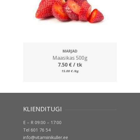
MARJAD
Maasikas 500g
7.50
€
/ tk
15.00
€
/kg
KLIENDITUGI
E – R 09:00 – 17:00
Tel 601 76 54
info@vitamiinikuller.ee