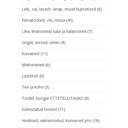
Leib, sai, lavash, wrap, muud küpsetised
(6)
Piimatooted, või, muna
(45)
Liha, lihatooted/ kala ja kalatooted
(7)
Singid, vorstid, viiner
(4)
Kuivained
(11)
Maitseained
(6)
Lastetoit
(0)
Tee ja kohv
(3)
Tordid, koogid-ETTETELLITAVAD
(0)
Külmutatud tooted
(11)
Hoidised, valmistoidud, konservid jms
(16)