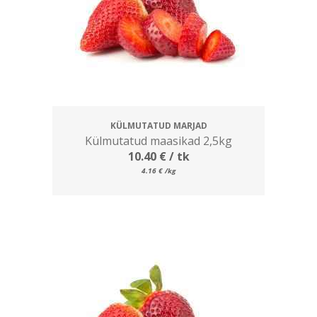
KÜLMUTATUD MARJAD
Külmutatud maasikad 2,5kg
10.40
€
/ tk
4.16
€
/kg