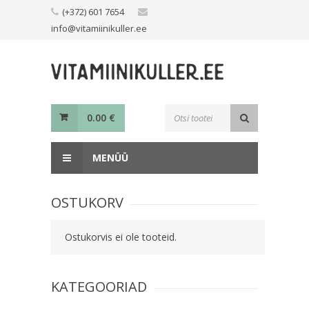
Skip
(+372) 601 7654
to
info@vitamiinikuller.ee
content
Toodete
0.00
€
otsing
MENÜÜ
OSTUKORV
Ostukorvis ei ole tooteid.
KATEGOORIAD