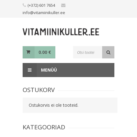
Skip
(+372) 601 7654
to
info@vitamiinikuller.ee
content
Toodete
0.00
€
otsing
MENÜÜ
OSTUKORV
Ostukorvis ei ole tooteid.
KATEGOORIAD