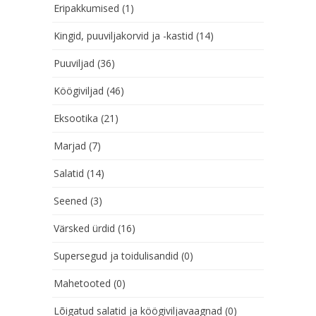
Eripakkumised
(1)
Kingid, puuviljakorvid ja -kastid
(14)
Puuviljad
(36)
Köögiviljad
(46)
Eksootika
(21)
Marjad
(7)
Salatid
(14)
Seened
(3)
Värsked ürdid
(16)
Supersegud ja toidulisandid
(0)
Mahetooted
(0)
Lõigatud salatid ja köögiviljavaagnad
(0)