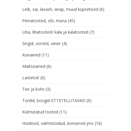
Leib, sai, lavash, wrap, muud küpsetised
(6)
Piimatooted, või, muna
(45)
Liha, lihatooted/ kala ja kalatooted
(7)
Singid, vorstid, viiner
(4)
Kuivained
(11)
Maitseained
(6)
Lastetoit
(0)
Tee ja kohv
(3)
Tordid, koogid-ETTETELLITAVAD
(0)
Külmutatud tooted
(11)
Hoidised, valmistoidud, konservid jms
(16)