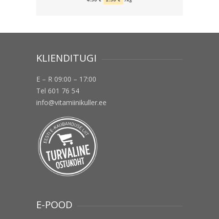
oli:
is:
18.00 €.
10.00 €.
KLIENDITUGI
E – R 09:00 – 17:00
Tel 601 76 54
info@vitamiinikuller.ee
E-POOD