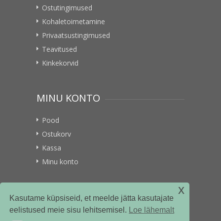
Ostutingimused
Kohaletoimetamine
Privaatsustingimused
Teavitused
Kinkekorvid
MINU KONTO
Pood
Ostukorv
Kassa
Minu konto
x
VITAMIINIKULLER.EE
Kasutame küpsiseid, et meelde jätta kasutajate
eelistused meie sisu lehitsemisel.
Loe lähemalt
Kontakt