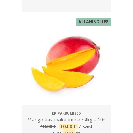
ALLAHINDLUS!
ERIPAKKUMISED
Mango kastipakkumine ~4kg – 10€
Algne
Current
18.00
€
10.00
€
/ kast
hind
price
4.50
€
2.50
€
/kg