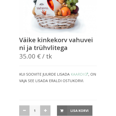
Väike kinkekorv vahuvei
ni ja trühvlitega
35.00
€
/ tk
KUI SOOVITE JUURDE LISADA
KAARDI
, ON
VAJA SEE LISADA ERALDI OSTUKORVI.
Väike
LISA KORVI
kinkekorv