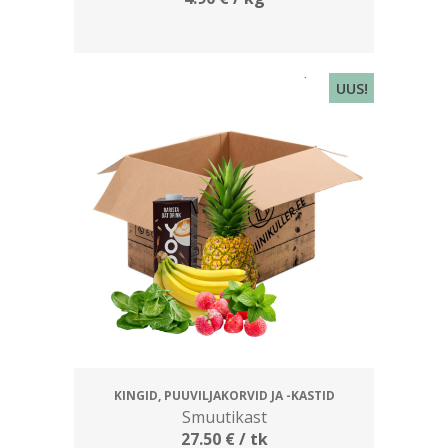
UUS!
KINGID, PUUVILJAKORVID JA -KASTID
Smuutikast
27.50
€
/ tk