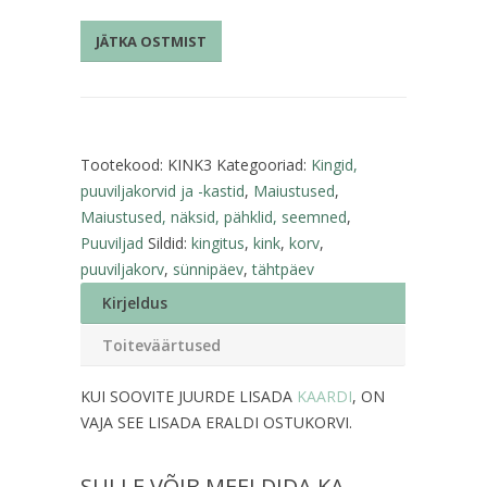
vahuveini
JÄTKA OSTMIST
ja
trühvlitega
kogus
Tootekood:
KINK3
Kategooriad:
Kingid,
puuviljakorvid ja -kastid
,
Maiustused
,
Maiustused, näksid, pähklid, seemned
,
Puuviljad
Sildid:
kingitus
,
kink
,
korv
,
puuviljakorv
,
sünnipäev
,
tähtpäev
Kirjeldus
Toiteväärtused
KUI SOOVITE JUURDE LISADA
KAARDI
, ON
VAJA SEE LISADA ERALDI OSTUKORVI.
SULLE VÕIB MEELDIDA KA…