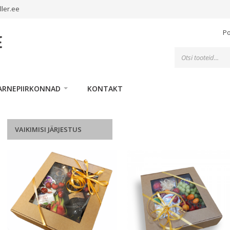
ller.ee
P
Toodete
otsing
ARNEPIIRKONNAD
KONTAKT
VAIKIMISI JÄRJESTUS