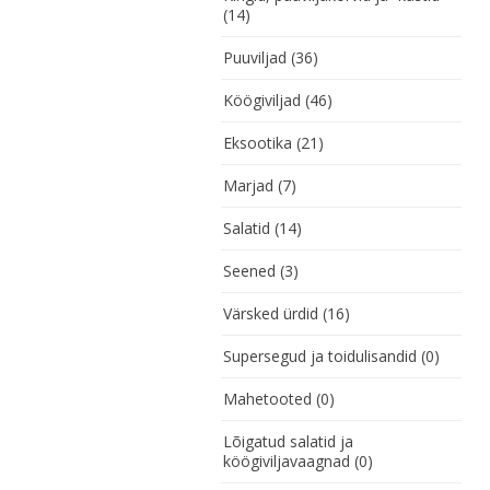
(14)
Puuviljad
(36)
Köögiviljad
(46)
Eksootika
(21)
Marjad
(7)
Salatid
(14)
Seened
(3)
Värsked ürdid
(16)
Supersegud ja toidulisandid
(0)
Mahetooted
(0)
Lõigatud salatid ja
köögiviljavaagnad
(0)