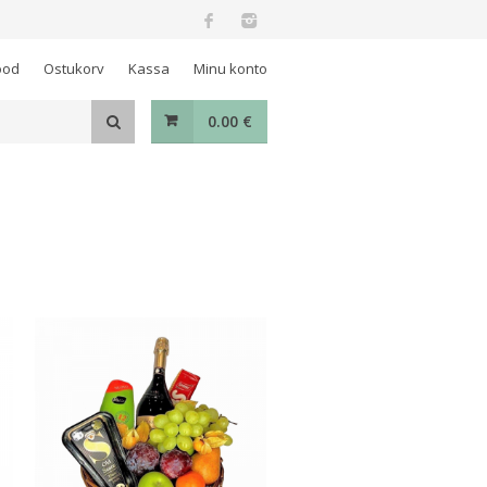
ood
Ostukorv
Kassa
Minu konto
0.00
€