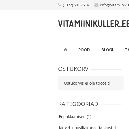
Skip
(+372) 601 7654
info@vitamiiniku
to
content
POOD
BLOGI
T
OSTUKORV
Ostukorvis ei ole tooteid.
KATEGOORIAD
Eripakkumised
(1)
Kingid, puuviljakorvid ja -kastid