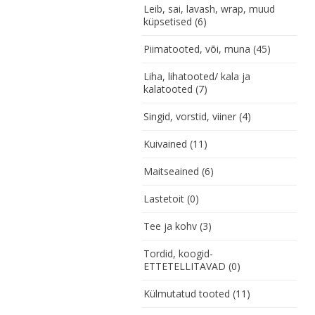
Leib, sai, lavash, wrap, muud
küpsetised
(6)
Piimatooted, või, muna
(45)
Liha, lihatooted/ kala ja
kalatooted
(7)
Singid, vorstid, viiner
(4)
Kuivained
(11)
Maitseained
(6)
Lastetoit
(0)
Tee ja kohv
(3)
Tordid, koogid-
ETTETELLITAVAD
(0)
Külmutatud tooted
(11)