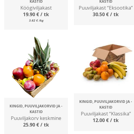
KASTID
KASTID
Köögiviljakast
Puuviljakast “Eksootika”
19.90
€
/ tk
30.50
€
/ tk
3.62
€
/kg
KINGID, PUUVILJAKORVID JA -
KINGID, PUUVILJAKORVID JA -
KASTID
KASTID
Puuviljakast “Klassika”
Puuviljakorv keskmine
12.00
€
/ tk
25.90
€
/ tk