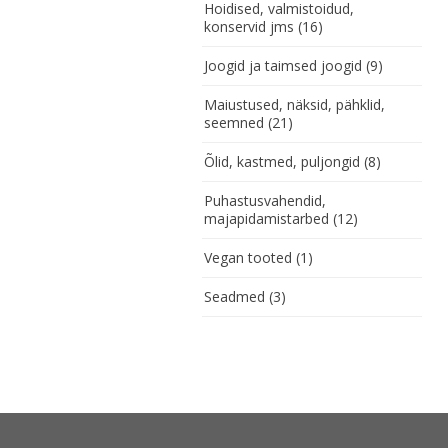
Hoidised, valmistoidud,
konservid jms
(16)
Joogid ja taimsed joogid
(9)
Maiustused, näksid, pähklid,
seemned
(21)
Õlid, kastmed, puljongid
(8)
Puhastusvahendid,
majapidamistarbed
(12)
Vegan tooted
(1)
Seadmed
(3)