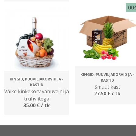
UUS
KINGID, PUUVILJAKORVID JA -
KINGID, PUUVILJAKORVID JA -
KASTID
KASTID
Smuutikast
Väike kinkekorv vahuveini ja
27.50
€
/ tk
trühvlitega
35.00
€
/ tk