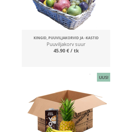
KINGID, PUUVILJAKORVID JA -KASTID
Puuviljakorv suur
45.90
€
/ tk
UUS!