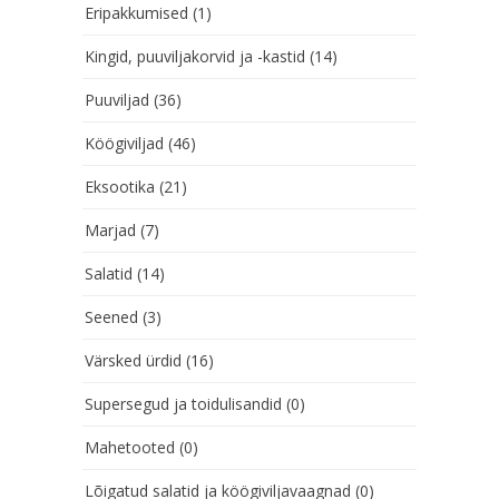
Eripakkumised
(1)
Kingid, puuviljakorvid ja -kastid
(14)
Puuviljad
(36)
Köögiviljad
(46)
Eksootika
(21)
Marjad
(7)
Salatid
(14)
Seened
(3)
Värsked ürdid
(16)
Supersegud ja toidulisandid
(0)
Mahetooted
(0)
Lõigatud salatid ja köögiviljavaagnad
(0)