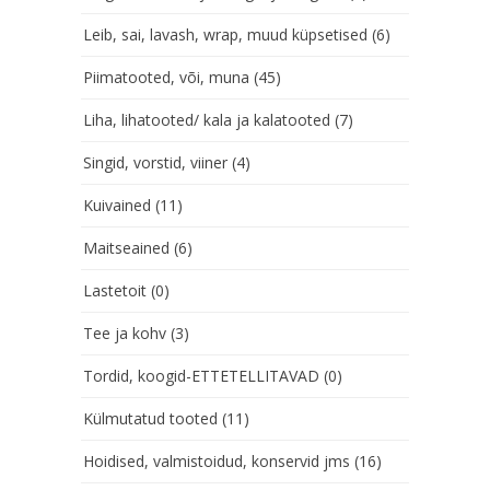
Leib, sai, lavash, wrap, muud küpsetised
(6)
Piimatooted, või, muna
(45)
Liha, lihatooted/ kala ja kalatooted
(7)
Singid, vorstid, viiner
(4)
Kuivained
(11)
Maitseained
(6)
Lastetoit
(0)
Tee ja kohv
(3)
Tordid, koogid-ETTETELLITAVAD
(0)
Külmutatud tooted
(11)
Hoidised, valmistoidud, konservid jms
(16)