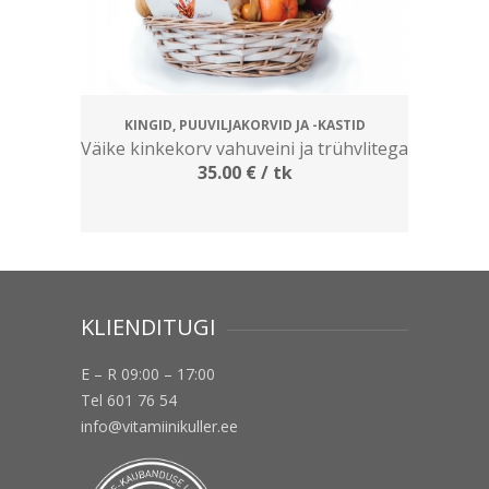
KINGID, PUUVILJAKORVID JA -KASTID
Väike kinkekorv vahuveini ja trühvlitega
35.00
€
/ tk
KLIENDITUGI
E – R 09:00 – 17:00
Tel 601 76 54
info@vitamiinikuller.ee