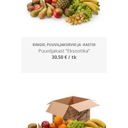
KINGID, PUUVILJAKORVID JA -KASTID
Puuviljakast “Eksootika”
30.50
€
/ tk