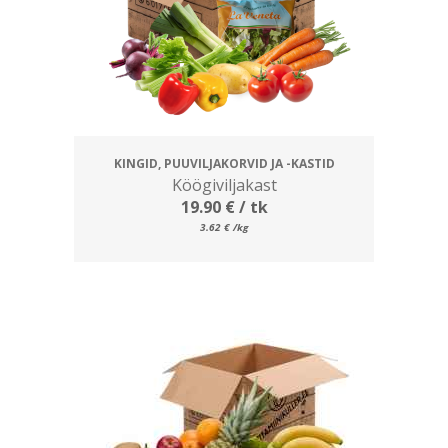
KINGID, PUUVILJAKORVID JA -KASTID
Köögiviljakast
19.90
€
/ tk
3.62
€
/kg