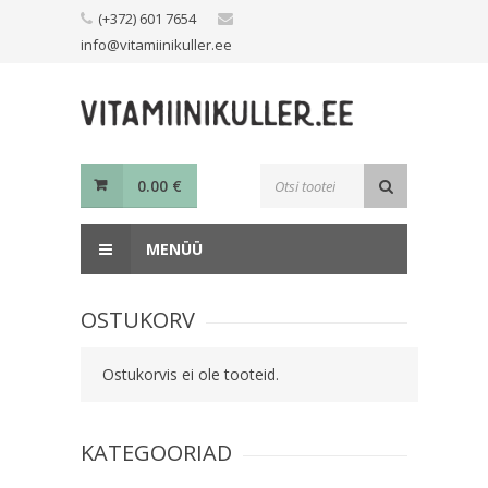
Skip
(+372) 601 7654
to
info@vitamiinikuller.ee
content
Toodete
0.00
€
otsing
MENÜÜ
OSTUKORV
Ostukorvis ei ole tooteid.
KATEGOORIAD