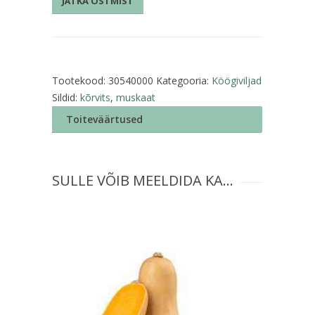
JÄTKA OSTMIST
Tootekood:
30540000
Kategooria:
Köögiviljad
Sildid:
kõrvits
,
muskaat
Toiteväärtused
SULLE VÕIB MEELDIDA KA…