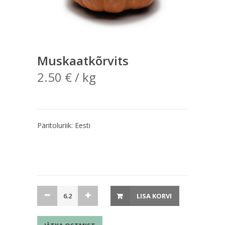
Muskaatkõrvits
2.50
€
/ kg
Päritoluriik: Eesti
Muskaatkõrvits
LISA KORVI
kogus