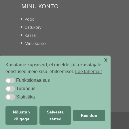
MINU KONTO
Pood
Ostukorv
Kassa
Minu konto
x
VITAMIINIKULLER.EE
Kasutame küpsiseid, et meelde jätta kasutajate
eelistused meie sisu lehitsemisel.
Loe lähemalt
Kontakt
Funktsionaalsus
Funktsionaalsus
Ettevõttest
Turundus
Turundus
Statistika
Statistika
Nõustun
Salvesta
Keeldun
kõigega
sätted
© vitamiinikuller.ee 2018