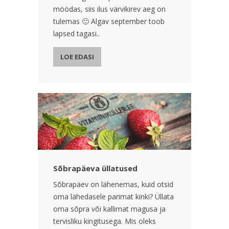
möödas, siis ilus värvikirev aeg on
tulemas 🙂 Algav september toob
lapsed tagasi..
LOE EDASI
Sõbrapäeva üllatused
Sõbrapäev on lähenemas, kuid otsid
oma lähedasele parimat kinki? Üllata
oma sõpra või kallimat magusa ja
tervisliku kingitusega. Mis oleks