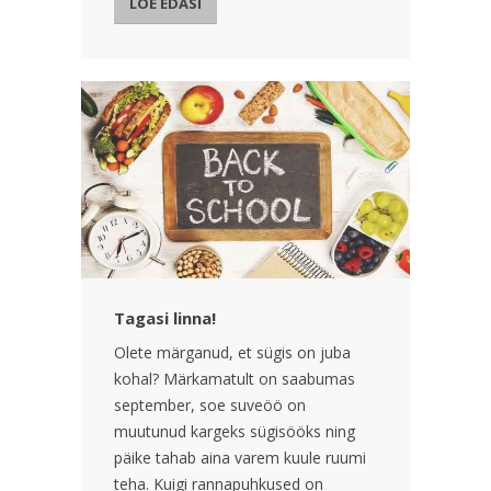
LOE EDASI
Tagasi linna!
Olete märganud, et sügis on juba
kohal? Märkamatult on saabumas
september, soe suveöö on
muutunud kargeks sügisööks ning
päike tahab aina varem kuule ruumi
teha. Kuigi rannapuhkused on