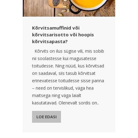
Kõrvitsamuffinid või
kõrvitsarisotto või hoopis
kõrvitsapasta?
Kõrvits on ilus sügise vili, mis sobib
nii soolastesse kui magusatesse
toitudesse. Ning nüüd, kus kõrvitsad
on saadaval, siis tasub kõrvitsat
erinevatesse toitudesse sisse panna
– need on tervislikud, väga hea
maitsega ning väga laialt
kasutatavad. Olenevalt sordis on..
LOE EDASI