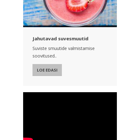
Jahutavad suvesmuutid
Suviste smuutide valmistamise
soovitused..
LOE EDASI