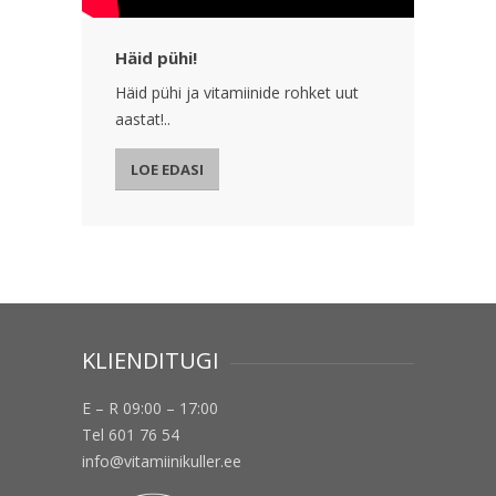
Häid pühi!
Häid pühi ja vitamiinide rohket uut
aastat!..
LOE EDASI
KLIENDITUGI
E – R 09:00 – 17:00
Tel 601 76 54
info@vitamiinikuller.ee