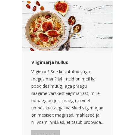
Viigimarja hullus
Viigimari? See kuivatatud väga
magus mari? Jah, neid on meil ka
poodides müügil aga praegu
räägime värskest viigimarjast, mille
hooaeg on just praegu ja veel
umbes kuu aega. Värsked viigimarjad
on mesiselt magusad, mahlased ja
nii vitamiinirikkad, et tasub proovida...