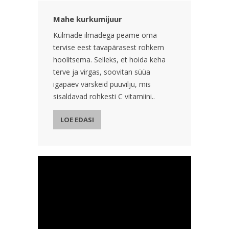
Mahe kurkumijuur
Külmade ilmadega peame oma
tervise eest tavapärasest rohkem
hoolitsema. Selleks, et hoida keha
terve ja virgas, soovitan süüa
igapäev värskeid puuvilju, mis
sisaldavad rohkesti C vitamiini..
LOE EDASI