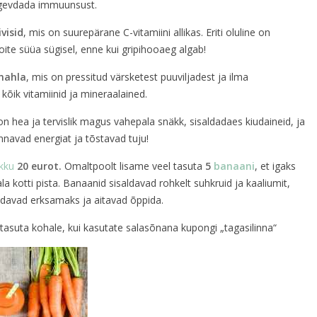
ugevdada immuunsust.
visid
, mis on suurepärane C-vitamiini allikas. Eriti oluline on
toite süüa sügisel, enne kui gripihooaeg algab!
mahla
, mis on pressitud värsketest puuviljadest ja ilma
s kõik vitamiinid ja mineraalained.
on hea ja tervislik magus vahepala snäkk, sisaldadaes kiudaineid, ja
nnavad energiat ja tõstavad tuju!
kku
20 eurot.
Omaltpoolt lisame veel tasuta
5
banaani
, et igaks
la kotti pista. Banaanid sisaldavad rohkelt suhkruid ja kaaliumit,
davad erksamaks ja aitavad õppida.
suta kohale, kui kasutate salasõnana kupongi „tagasilinna“