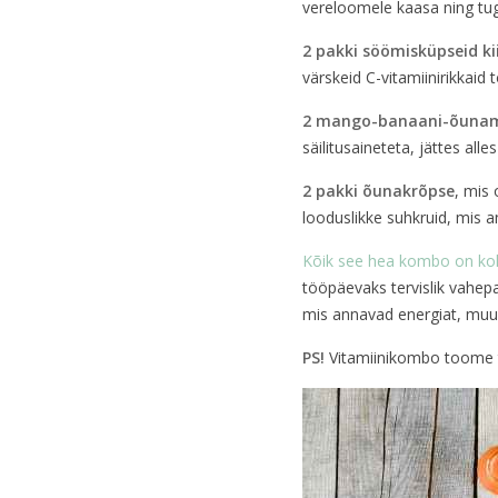
vereloomele kaasa ning t
2 pakki söömisküpseid kii
värskeid C-vitamiinirikkaid 
2 mango-banaani-õuna
säilitusaineteta, jättes alle
2 pakki õunakrõpse
, mis 
looduslikke suhkruid, mis a
Kõik see hea kombo on ko
tööpäevaks tervislik vahepa
mis annavad energiat, muu
PS!
Vitamiinikombo toome ta