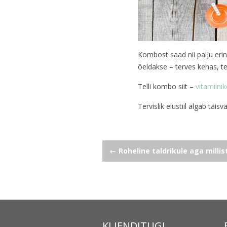
Kombost saad nii palju eri
öeldakse – terves kehas, t
Telli kombo siit –
vitamiin
Tervislik elustiil algab täis
Navigeerimine
←
Roheline taldrikule aga millist
KLIENDITUGI