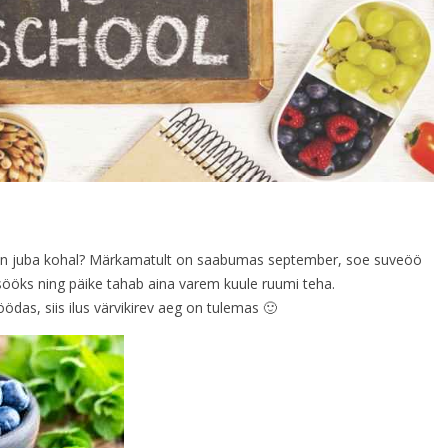
on juba kohal? Märkamatult on saabumas september, soe suveöö
ööks ning päike tahab aina varem kuule ruumi teha.
das, siis ilus värvikirev aeg on tulemas 🙂