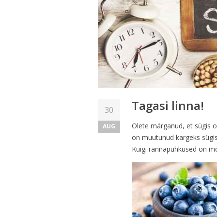
Tagasi linna!
30
Olete märganud, et sügis 
AUG
on muutunud kargeks sügis
Kuigi rannapuhkused on möö