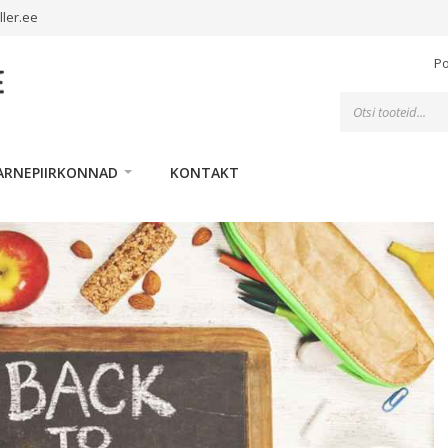
ller.ee
P
Toodete
otsing
ARNEPIIRKONNAD
KONTAKT