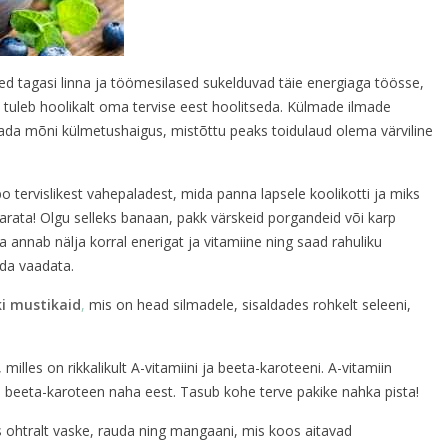
d tagasi linna ja töömesilased sukelduvad täie energiaga töösse,
l tuleb hoolikalt oma tervise eest hoolitseda. Külmade ilmade
ada mõni külmetushaigus, mistõttu peaks toidulaud olema värviline
ervislikest vahepaladest, mida panna lapsele koolikotti ja miks
arata! Olgu selleks banaan, pakk värskeid porgandeid või karp
a annab nälja korral enerigat ja vitamiine ning saad rahuliku
da vaadata.
ki mustikaid
,
mis on head silmadele, sisaldades rohkelt seleeni,
milles on rikkalikult A-vitamiini ja beeta-karoteeni. A-vitamiin
 beeta-karoteen naha eest. Tasub kohe terve pakike nahka pista!
s ohtralt vaske, rauda ning mangaani, mis koos aitavad