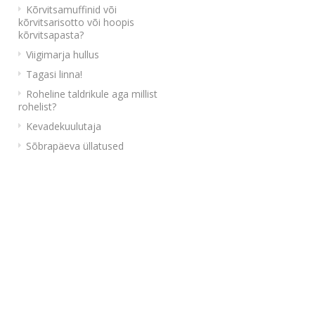
Kõrvitsamuffinid või
kõrvitsarisotto või hoopis
kõrvitsapasta?
Viigimarja hullus
Tagasi linna!
Roheline taldrikule aga millist
rohelist?
Kevadekuulutaja
Sõbrapäeva üllatused