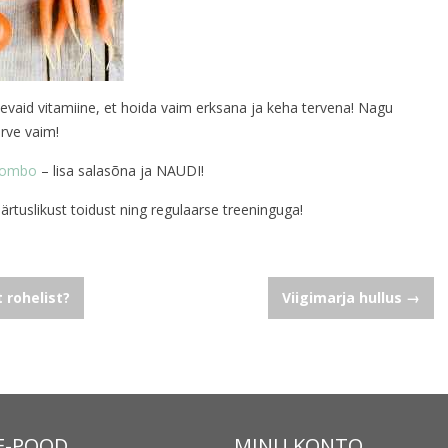
nevaid vitamiine, et hoida vaim erksana ja keha tervena! Nagu
erve vaim!
ikombo
– lisa salasõna ja NAUDI!
väärtuslikust toidust ning regulaarse treeninguga!
 rohelist?
Viigimarja hullus
→
E-POOD
MINU KONTO