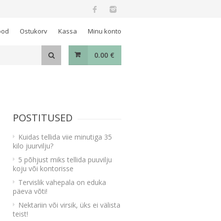
ood
Ostukorv
Kassa
Minu konto
0.00
€
POSTITUSED
Kuidas tellida viie minutiga 35
kilo juurvilju?
5 põhjust miks tellida puuvilju
koju või kontorisse
Tervislik vahepala on eduka
päeva võti!
Nektariin või virsik, üks ei välista
teist!