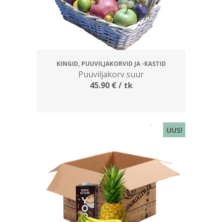
KINGID, PUUVILJAKORVID JA -KASTID
Puuviljakorv suur
45.90
€
/ tk
UUS!