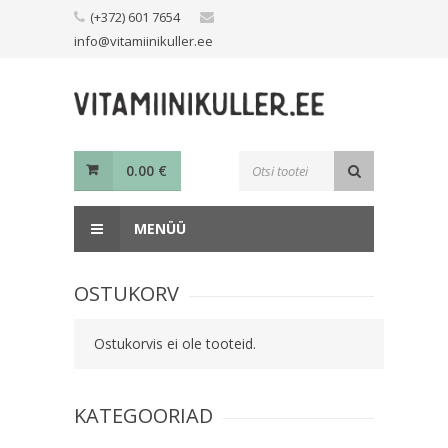
Skip
(+372) 601 7654
to
info@vitamiinikuller.ee
content
Toodete
0.00
€
otsing
MENÜÜ
OSTUKORV
Ostukorvis ei ole tooteid.
KATEGOORIAD