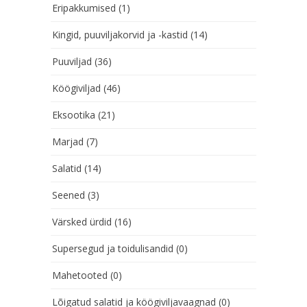
Eripakkumised
(1)
Kingid, puuviljakorvid ja -kastid
(14)
Puuviljad
(36)
Köögiviljad
(46)
Eksootika
(21)
Marjad
(7)
Salatid
(14)
Seened
(3)
Värsked ürdid
(16)
Supersegud ja toidulisandid
(0)
Mahetooted
(0)
Lõigatud salatid ja köögiviljavaagnad
(0)