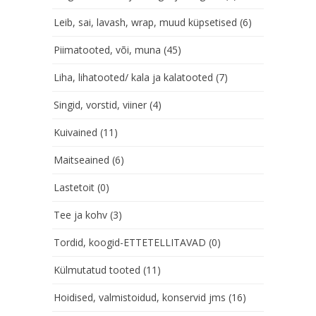
Leib, sai, lavash, wrap, muud küpsetised
(6)
Piimatooted, või, muna
(45)
Liha, lihatooted/ kala ja kalatooted
(7)
Singid, vorstid, viiner
(4)
Kuivained
(11)
Maitseained
(6)
Lastetoit
(0)
Tee ja kohv
(3)
Tordid, koogid-ETTETELLITAVAD
(0)
Külmutatud tooted
(11)
Hoidised, valmistoidud, konservid jms
(16)