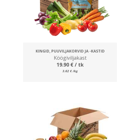
KINGID, PUUVILJAKORVID JA -KASTID
Köögiviljakast
19.90
€
/ tk
3.62
€
/kg