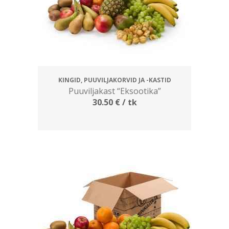
KINGID, PUUVILJAKORVID JA -KASTID
Puuviljakast “Eksootika”
30.50
€
/ tk