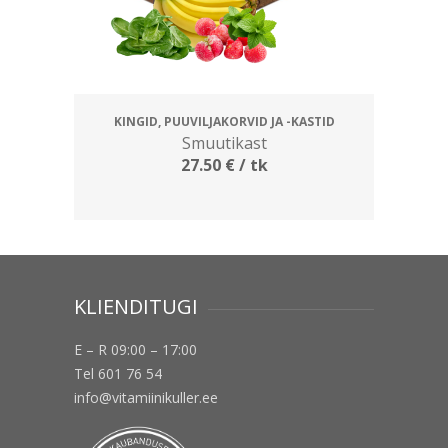
KINGID, PUUVILJAKORVID JA -KASTID
Smuutikast
27.50
€
/ tk
KLIENDITUGI
E – R 09:00 – 17:00
Tel 601 76 54
info@vitamiinikuller.ee