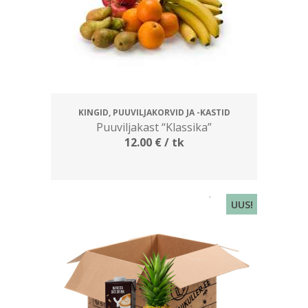
KINGID, PUUVILJAKORVID JA -KASTID
Puuviljakast “Klassika”
12.00
€
/ tk
UUS!