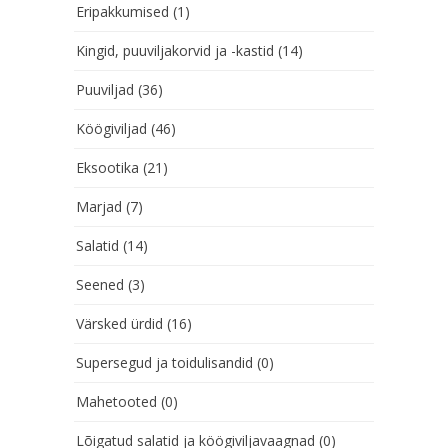
Eripakkumised
(1)
Kingid, puuviljakorvid ja -kastid
(14)
Puuviljad
(36)
Köögiviljad
(46)
Eksootika
(21)
Marjad
(7)
Salatid
(14)
Seened
(3)
Värsked ürdid
(16)
Supersegud ja toidulisandid
(0)
Mahetooted
(0)
Lõigatud salatid ja köögiviljavaagnad
(0)