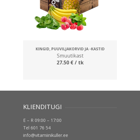
KINGID, PUUVILJAKORVID JA -KASTID
Smuutikast
27.50
€
/ tk
KLIENDITUGI
E – R 09:00 – 17:00
Tel 601 76 54
info@vitamiinikuller.ee