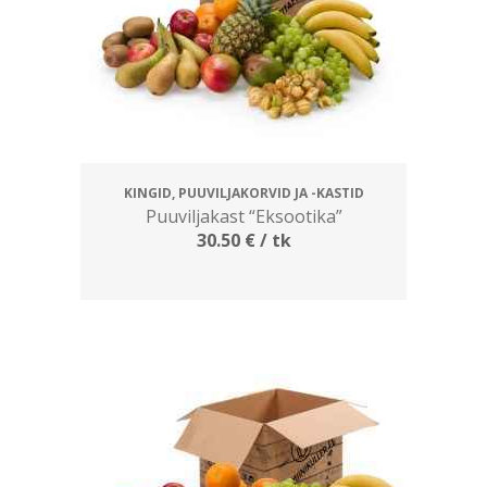
KINGID, PUUVILJAKORVID JA -KASTID
Puuviljakast “Eksootika”
30.50
€
/ tk