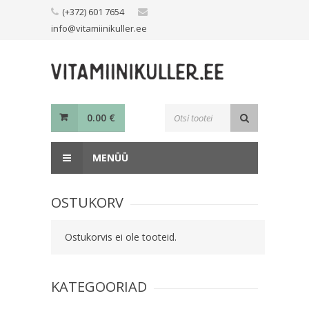
Skip
(+372) 601 7654
to
info@vitamiinikuller.ee
content
Toodete
0.00
€
otsing
MENÜÜ
OSTUKORV
Ostukorvis ei ole tooteid.
KATEGOORIAD