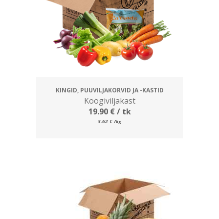
KINGID, PUUVILJAKORVID JA -KASTID
Köögiviljakast
19.90
€
/ tk
3.62
€
/kg