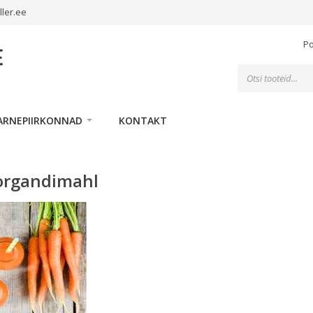
ller.ee
P
Toodete
otsing
ARNEPIIRKONNAD
KONTAKT
porgandimahl