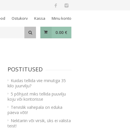
ood
Ostukorv
Kassa
Minu konto
0.00
€
POSTITUSED
Kuidas tellida viie minutiga 35
kilo juurvilju?
5 põhjust miks tellida puuvilju
koju või kontorisse
Tervislik vahepala on eduka
päeva võti!
Nektariin või virsik, üks ei välista
teist!