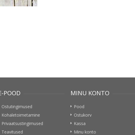
E-POOD
MINU KONTO
Ostutingimused
Pood
Kohaletoimetamine
Ostukorv
Privaatsustingimused
Kassa
Teavitused
Minu konto