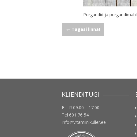
Porgandid ja porgandimahl
Navigeerimine
←
Tagasi linna!
KLIENDITUGI
E – R 09:00 – 17:00
Tel 601 76 54
info@vitamiinikuller.ee