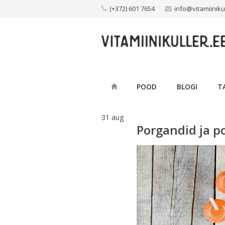
Skip
(+372) 601 7654
info@vitamiiniku
to
content
POOD
BLOGI
T
31
aug
Porgandid ja 