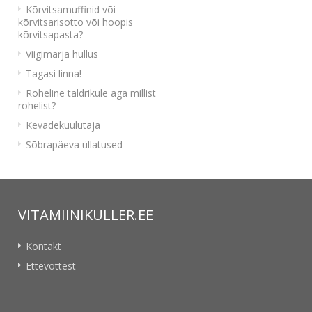
Kõrvitsamuffinid või
kõrvitsarisotto või hoopis
kõrvitsapasta?
Viigimarja hullus
Tagasi linna!
Roheline taldrikule aga millist
rohelist?
Kevadekuulutaja
Sõbrapäeva üllatused
VITAMIINIKULLER.EE
Kontakt
Ettevõttest