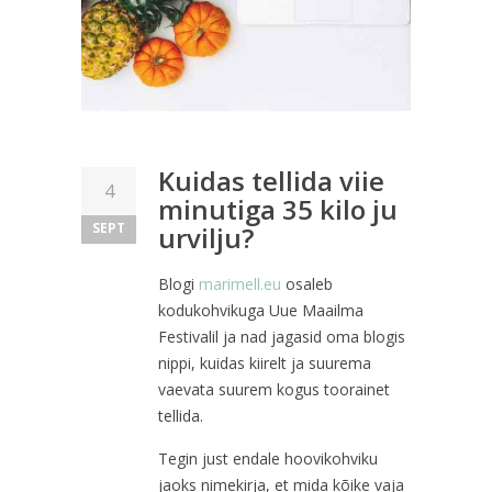
Kuidas tellida viie
4
minutiga 35 kilo ju
SEPT
urvilju?
Blogi
marimell.eu
osaleb
kodukohvikuga Uue Maailma
Festivalil ja nad jagasid oma blogis
nippi, kuidas kiirelt ja suurema
vaevata suurem kogus toorainet
tellida.
Tegin just endale hoovikohviku
jaoks nimekirja, et mida kõike vaja