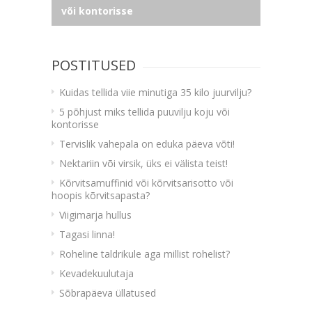
või kontorisse
POSTITUSED
Kuidas tellida viie minutiga 35 kilo juurvilju?
5 põhjust miks tellida puuvilju koju või
kontorisse
Tervislik vahepala on eduka päeva võti!
Nektariin või virsik, üks ei välista teist!
Kõrvitsamuffinid või kõrvitsarisotto või
hoopis kõrvitsapasta?
Viigimarja hullus
Tagasi linna!
Roheline taldrikule aga millist rohelist?
Kevadekuulutaja
Sõbrapäeva üllatused