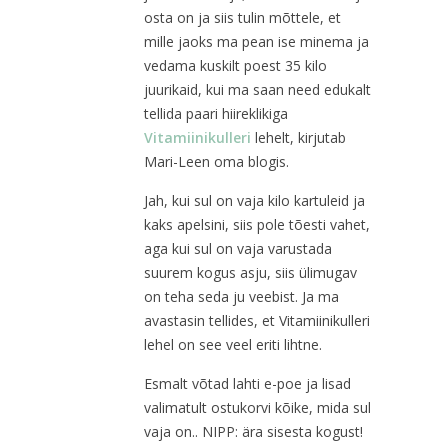
osta on ja siis tulin mõttele, et
mille jaoks ma pean ise minema ja
vedama kuskilt poest 35 kilo
juurikaid, kui ma saan need edukalt
tellida paari hiireklikiga
Vitamiinikulleri
lehelt, kirjutab
Mari-Leen oma blogis.
Jah, kui sul on vaja kilo kartuleid ja
kaks apelsini, siis pole tõesti vahet,
aga kui sul on vaja varustada
suurem kogus asju, siis ülimugav
on teha seda ju veebist. Ja ma
avastasin tellides, et Vitamiinikulleri
lehel on see veel eriti lihtne.
Esmalt võtad lahti e-poe ja lisad
valimatult ostukorvi kõike, mida sul
vaja on.. NIPP: ära sisesta kogust!