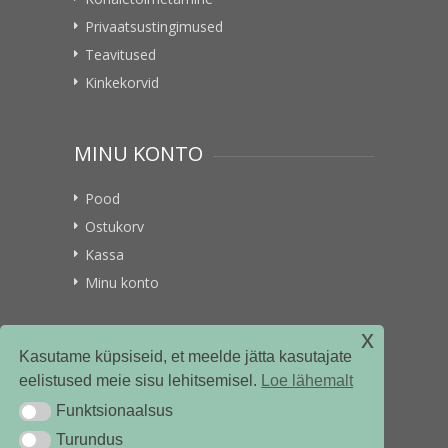
Privaatsustingimused
Teavitused
Kinkekorvid
MINU KONTO
Pood
Ostukorv
Kassa
Minu konto
x
VITAMIINIKULLER.EE
Kasutame küpsiseid, et meelde jätta kasutajate
eelistused meie sisu lehitsemisel.
Loe lähemalt
Kontakt
Funktsionaalsus
Funktsionaalsus
Ettevõttest
Turundus
Turundus