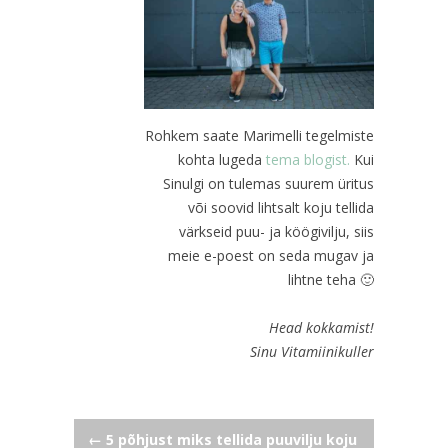
Rohkem saate Marimelli tegelmiste
kohta lugeda
tema blogist.
Kui
Sinulgi on tulemas suurem üritus
või soovid lihtsalt koju tellida
värkseid puu- ja köögivilju, siis
meie e-poest on seda mugav ja
lihtne teha 🙂
Head kokkamist!
Sinu Vitamiinikuller
Navigeerimine
←
5 põhjust miks tellida puuvilju koju