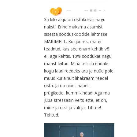
35 kilo asju on ostukorvis nagu
naksti. Enne maksma asumist
sisesta sooduskoodide lahtrisse
MARIMELL. Kusjuures, ma ei
teadnud, kas see enam kehtib või
ei, aga kehtis. 10% soodukat nagu
maast leitud. Mina tellisin endale
kogu laari reedeks ära ja nüüd pole
muud kui ainult lihakraam reedel
osta. Ja no nipet-näpet –
prügikotid, kummikindad. Aga ma
juba stressasin veits ette, et oh,
mine ja otsi ja vali ja.. Lihtne!
Tehtud.