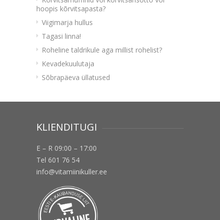
hoopis kõrvitsapasta?
Viigimarja hullus
Tagasi linna!
Roheline taldrikule aga millist rohelist?
Kevadekuulutaja
Sõbrapäeva üllatused
KLIENDITUGI
E – R 09:00 – 17:00
Tel 601 76 54
info@vitamiinikuller.ee