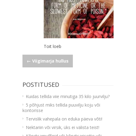
Toit loeb
Navigeerimine
←
Viigimarja hullus
POSTITUSED
Kuidas tellida viie minutiga 35 kilo juurvilju?
5 põhjust miks tellida puuvilju koju või
kontorisse
Tervislik vahepala on eduka päeva võti!
Nektariin või virsik, üks ei välista teist!
Kõrvitsamuffinid või kõrvitsarisotto või