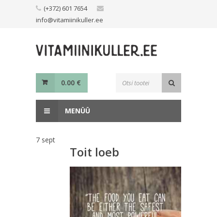
Skip
(+372) 601 7654
to
info@vitamiinikuller.ee
content
Toodete
0.00
€
otsing
MENÜÜ
7
sept
Toit loeb