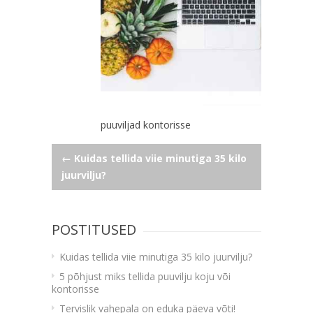
puuviljad kontorisse
Navigeerimine
←
Kuidas tellida viie minutiga 35 kilo
juurvilju?
POSTITUSED
Kuidas tellida viie minutiga 35 kilo juurvilju?
5 põhjust miks tellida puuvilju koju või
kontorisse
Tervislik vahepala on eduka päeva võti!