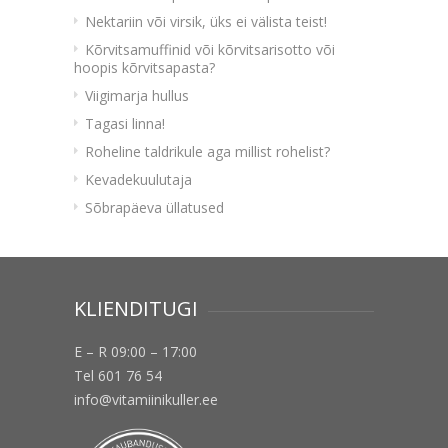
Nektariin või virsik, üks ei välista teist!
Kõrvitsamuffinid või kõrvitsarisotto või
hoopis kõrvitsapasta?
Viigimarja hullus
Tagasi linna!
Roheline taldrikule aga millist rohelist?
Kevadekuulutaja
Sõbrapäeva üllatused
KLIENDITUGI
E – R 09:00 – 17:00
Tel 601 76 54
info@vitamiinikuller.ee