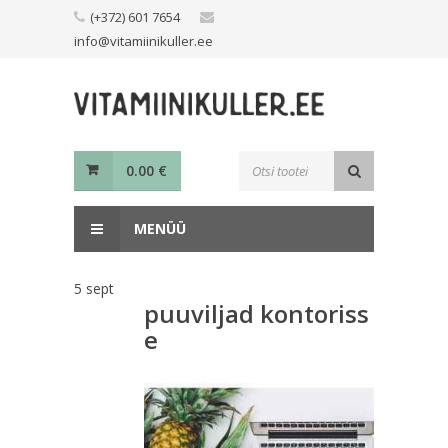
Skip
(+372) 601 7654
to
info@vitamiinikuller.ee
content
Toodete
0.00
€
otsing
MENÜÜ
5
sept
puuviljad kontoriss
e