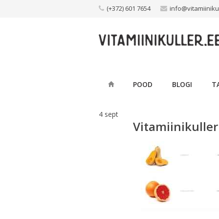
Skip
(+372) 601 7654
info@vitamiiniku
to
content
POOD
BLOGI
T
4
sept
Vitamiinikulle