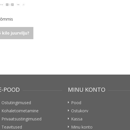
atõmmis
kilo juurvilju?
E-POOD
MINU KONTO
Ostutingimused
Pood
Kohaletoimetamine
Ostukorv
Privaatsustingimused
Kassa
Teavitused
Minu konto