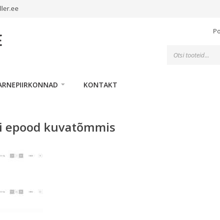
ller.ee
P
Toodete
otsing
ARNEPIIRKONNAD
KONTAKT
ri epood kuvatõmmis