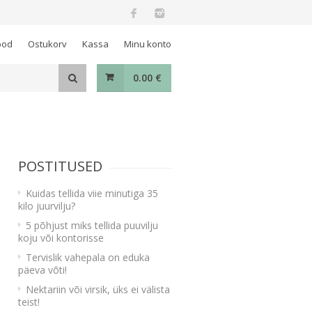
ood
Ostukorv
Kassa
Minu konto
0.00
€
POSTITUSED
Kuidas tellida viie minutiga 35
kilo juurvilju?
5 põhjust miks tellida puuvilju
koju või kontorisse
Tervislik vahepala on eduka
päeva võti!
Nektariin või virsik, üks ei välista
teist!