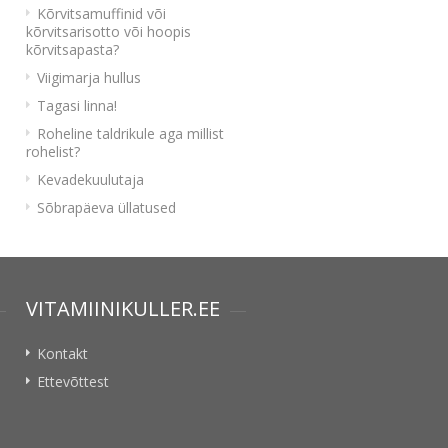
Kõrvitsamuffinid või
kõrvitsarisotto või hoopis
kõrvitsapasta?
Viigimarja hullus
Tagasi linna!
Roheline taldrikule aga millist
rohelist?
Kevadekuulutaja
Sõbrapäeva üllatused
VITAMIINIKULLER.EE
Kontakt
Ettevõttest