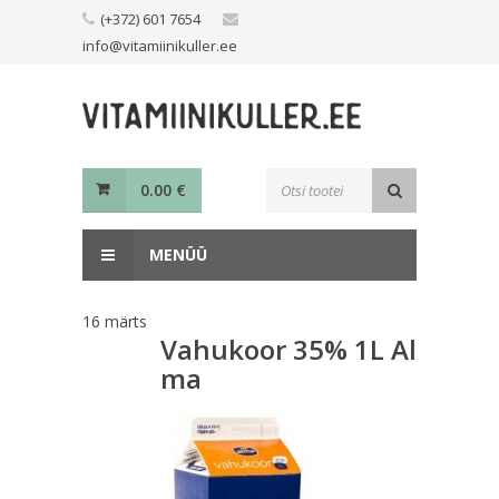
Skip
(+372) 601 7654
to
info@vitamiinikuller.ee
content
Toodete
0.00
€
otsing
MENÜÜ
16
märts
Vahukoor 35% 1L Al
ma