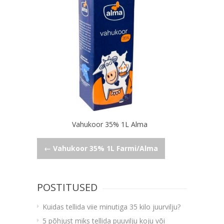
Vahukoor 35% 1L Alma
Navigeerimine
←
Vahukoor 35% 1L Farmi/Alma
POSTITUSED
Kuidas tellida viie minutiga 35 kilo juurvilju?
5 põhjust miks tellida puuvilju koju või