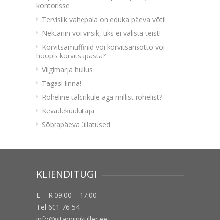
kontorisse
Tervislik vahepala on eduka päeva võti!
Nektariin või virsik, üks ei välista teist!
Kõrvitsamuffinid või kõrvitsarisotto või
hoopis kõrvitsapasta?
Viigimarja hullus
Tagasi linna!
Roheline taldrikule aga millist rohelist?
Kevadekuulutaja
Sõbrapäeva üllatused
KLIENDITUGI
E – R 09:00 – 17:00
Tel 601 76 54
info@vitamiinikuller.ee