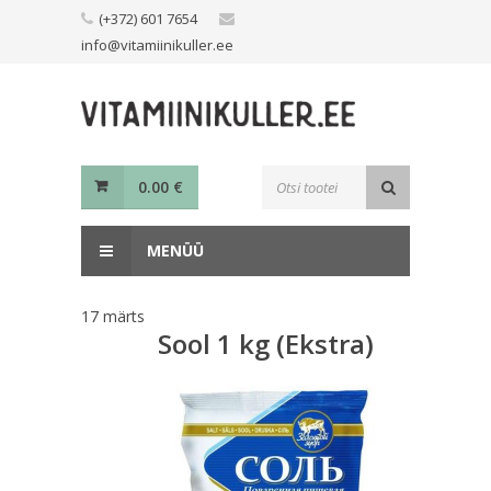
Skip
(+372) 601 7654
to
info@vitamiinikuller.ee
content
Toodete
0.00
€
otsing
MENÜÜ
17
märts
Sool 1 kg (Ekstra)