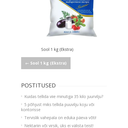
Sool 1 kg (Ekstra)
Navigeerimine
←
Sool 1 kg (Ekstra)
POSTITUSED
Kuidas tellida viie minutiga 35 kilo juurvilju?
5 põhjust miks tellida puuvilju koju või
kontorisse
Tervislik vahepala on eduka päeva võti!
Nektariin või virsik, üks ei välista teist!