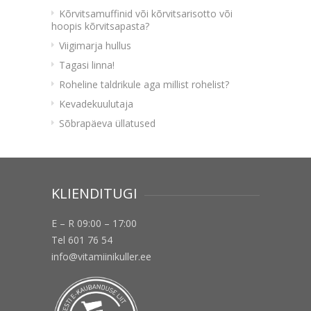
Kõrvitsamuffinid või kõrvitsarisotto või
hoopis kõrvitsapasta?
Viigimarja hullus
Tagasi linna!
Roheline taldrikule aga millist rohelist?
Kevadekuulutaja
Sõbrapäeva üllatused
KLIENDITUGI
E – R 09:00 – 17:00
Tel 601 76 54
info@vitamiinikuller.ee