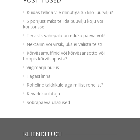
POSTITUSED
Kuidas tellida viie minutiga 35 kilo juurvilju?
5 põhjust miks tellida puuvilju koju või
kontorisse
Tervislik vahepala on eduka päeva võti!
Nektariin või virsik, üks ei välista teist!
Kõrvitsamuffinid või kõrvitsarisotto või
hoopis kõrvitsapasta?
Viigimarja hullus
Tagasi linna!
Roheline taldrikule aga millist rohelist?
Kevadekuulutaja
Sõbrapäeva üllatused
KLIENDITUGI