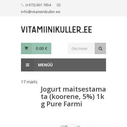
Skip
(+372) 601 7654
to
info@vitamiinikuller.ee
content
Toodete
0.00
€
otsing
MENÜÜ
17
märts
Jogurt maitsestama
ta (koorene, 5%) 1k
g Pure Farmi