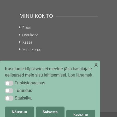
MINU KONTO
Pood
Ostukorv
Kassa
Minu konto
x
VITAMIINIKULLER.EE
Kasutame küpsiseid, et meelde jätta kasutajate
eelistused meie sisu lehitsemisel.
Loe lähemalt
Kontakt
Funktsionaalsus
Funktsionaalsus
Ettevõttest
Turundus
Turundus
Statistika
Statistika
Nõustun
Salvesta
Keeldun