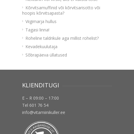
Kõrvitsamuffinid või kõrvitsarisotto või
hoopis kõrvitsapasta?
Viigimarja hullus
Tagasi linna!
Roheline taldrikule aga millist rohelist?
Kevadekuulutaja
Sõbrapäeva üllatused
KLIENDITUGI
E – R 09:00 – 17:00
Tel 601 76 54
info@vitamiinikuller.ee