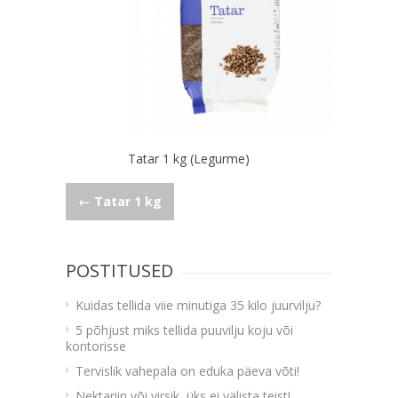
Tatar 1 kg (Legurme)
Navigeerimine
←
Tatar 1 kg
POSTITUSED
Kuidas tellida viie minutiga 35 kilo juurvilju?
5 põhjust miks tellida puuvilju koju või
kontorisse
Tervislik vahepala on eduka päeva võti!
Nektariin või virsik, üks ei välista teist!