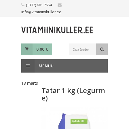
Skip
(+372) 601 7654
to
info@vitamiinikuller.ee
content
Toodete
0.00
€
otsing
MENÜÜ
18
märts
Tatar 1 kg (Legurm
e)