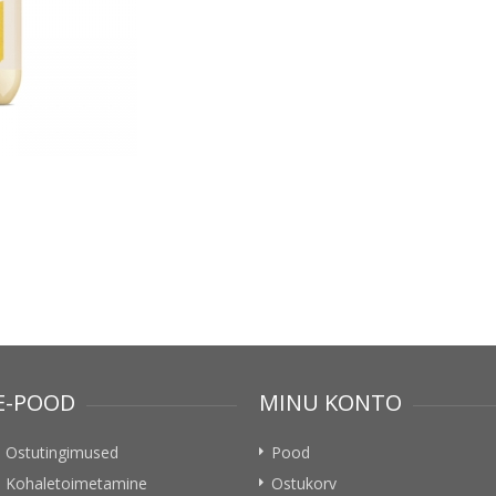
E-POOD
MINU KONTO
Ostutingimused
Pood
Kohaletoimetamine
Ostukorv