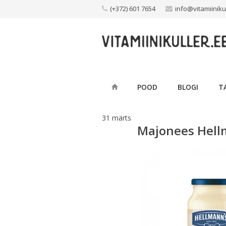
Skip
(+372) 601 7654
info@vitamiiniku
to
content
POOD
BLOGI
T
31
märts
Majonees Hell