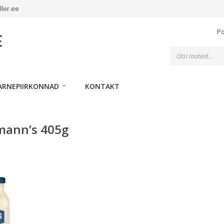
ller.ee
P
Toodete
otsing
ARNEPIIRKONNAD
KONTAKT
mann’s 405g