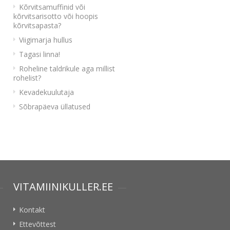
Kõrvitsamuffinid või
kõrvitsarisotto või hoopis
kõrvitsapasta?
Viigimarja hullus
Tagasi linna!
Roheline taldrikule aga millist
rohelist?
Kevadekuulutaja
Sõbrapäeva üllatused
VITAMIINIKULLER.EE
Kontakt
Ettevõttest