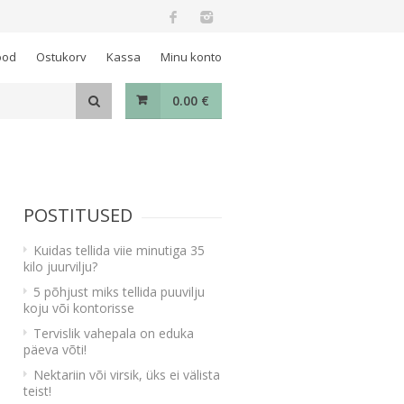
ood
Ostukorv
Kassa
Minu konto
0.00
€
POSTITUSED
Kuidas tellida viie minutiga 35
kilo juurvilju?
5 põhjust miks tellida puuvilju
koju või kontorisse
Tervislik vahepala on eduka
päeva võti!
Nektariin või virsik, üks ei välista
teist!