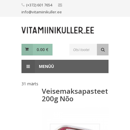
Skip
(+372) 601 7654
to
info@vitamiinikuller.ee
content
Toodete
0.00
€
otsing
MENÜÜ
31
märts
Veisemaksapasteet
200g Nõo