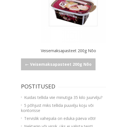
Veisemaksapasteet 200g Nõo
Navigeerimine
←
Veisemaksapasteet 200g Nõo
POSTITUSED
Kuidas tellida viie minutiga 35 kilo juurvilju?
5 põhjust miks tellida puuvilju koju või
kontorisse
Tervislik vahepala on eduka päeva võti!
Nektariin või virsik, üks ei välista teist!