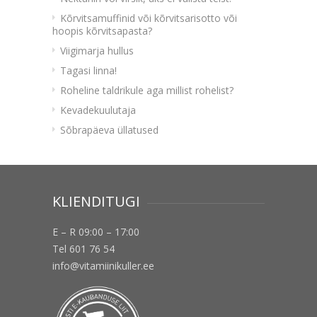
Kõrvitsamuffinid või kõrvitsarisotto või
hoopis kõrvitsapasta?
Viigimarja hullus
Tagasi linna!
Roheline taldrikule aga millist rohelist?
Kevadekuulutaja
Sõbrapäeva üllatused
KLIENDITUGI
E – R 09:00 – 17:00
Tel 601 76 54
info@vitamiinikuller.ee