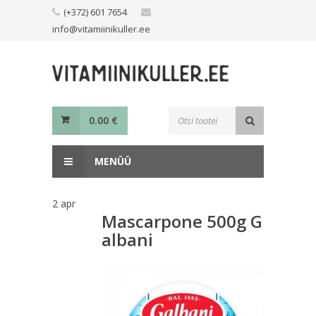
Skip
(+372) 601 7654
to
info@vitamiinikuller.ee
content
Toodete
0.00
€
otsing
MENÜÜ
2
apr
Mascarpone 500g G
albani