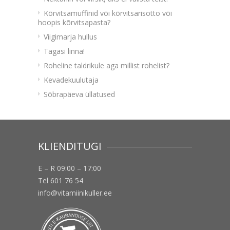
Kõrvitsamuffinid või kõrvitsarisotto või
hoopis kõrvitsapasta?
Viigimarja hullus
Tagasi linna!
Roheline taldrikule aga millist rohelist?
Kevadekuulutaja
Sõbrapäeva üllatused
KLIENDITUGI
E – R 09:00 – 17:00
Tel 601 76 54
info@vitamiinikuller.ee