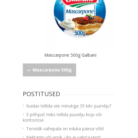
Mascarpone 500g Galbani
Navigeerimine
←
Mascarpone 500g
POSTITUSED
Kuidas tellida viie minutiga 35 kilo juurvilju?
5 põhjust miks tellida puuvilju koju või
kontorisse
Tervislik vahepala on eduka päeva võti!
Nektariin või virsik, üks ei välista teist!