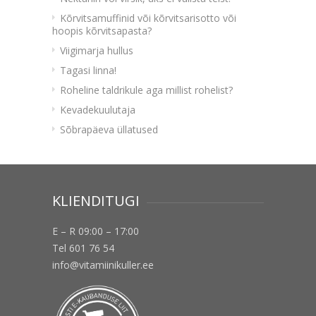
Kõrvitsamuffinid või kõrvitsarisotto või
hoopis kõrvitsapasta?
Viigimarja hullus
Tagasi linna!
Roheline taldrikule aga millist rohelist?
Kevadekuulutaja
Sõbrapäeva üllatused
KLIENDITUGI
E – R 09:00 – 17:00
Tel 601 76 54
info@vitamiinikuller.ee