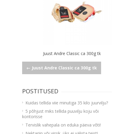
Juust Andre Classic ca 300g tk
Navigeerimine
←
Juust Andre Classic ca 300g tk
POSTITUSED
Kuidas tellida viie minutiga 35 kilo juurvilju?
5 põhjust miks tellida puuvilju koju või
kontorisse
Tervislik vahepala on eduka päeva võti!
Nektariin või virsik, üks ei välista teist!