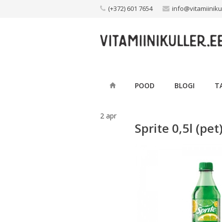
Skip
(+372) 601 7654
info@vitamiiniku
to
content
POOD
BLOGI
T
2
apr
Sprite 0,5l (pet