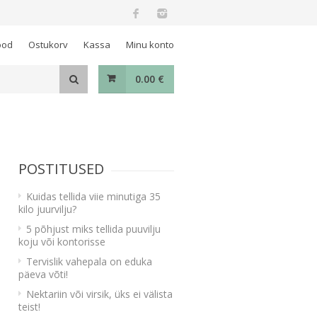
ood
Ostukorv
Kassa
Minu konto
0.00
€
POSTITUSED
Kuidas tellida viie minutiga 35
kilo juurvilju?
5 põhjust miks tellida puuvilju
koju või kontorisse
Tervislik vahepala on eduka
päeva võti!
Nektariin või virsik, üks ei välista
teist!