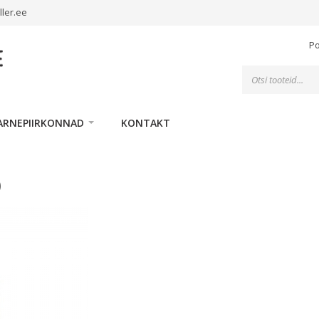
ller.ee
P
Toodete
otsing
ARNEPIIRKONNAD
KONTAKT
)