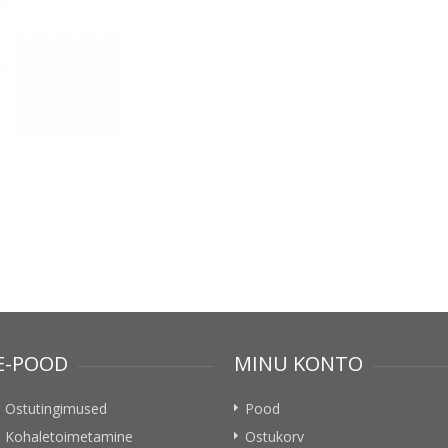
E-POOD
MINU KONTO
Ostutingimused
Pood
Kohaletoimetamine
Ostukorv