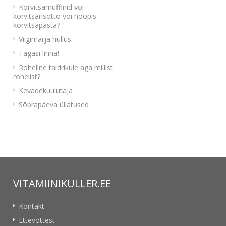
Kõrvitsamuffinid või
kõrvitsarisotto või hoopis
kõrvitsapasta?
Viigimarja hullus
Tagasi linna!
Roheline taldrikule aga millist
rohelist?
Kevadekuulutaja
Sõbrapäeva üllatused
VITAMIINIKULLER.EE
Kontakt
Ettevõttest