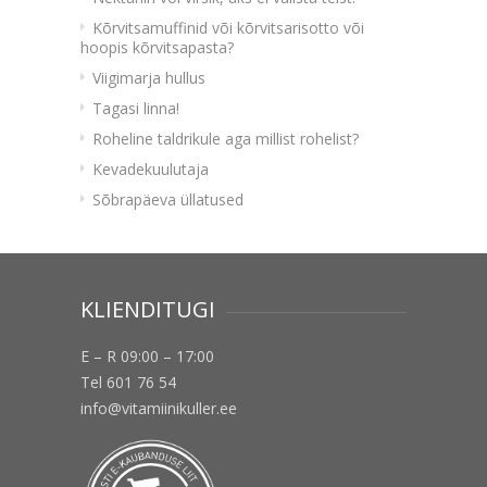
Kõrvitsamuffinid või kõrvitsarisotto või
hoopis kõrvitsapasta?
Viigimarja hullus
Tagasi linna!
Roheline taldrikule aga millist rohelist?
Kevadekuulutaja
Sõbrapäeva üllatused
KLIENDITUGI
E – R 09:00 – 17:00
Tel 601 76 54
info@vitamiinikuller.ee