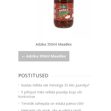
Adzika 350ml Maadlex
Navigeerimine
←
Adzika 350ml Maadlex
POSTITUSED
Kuidas tellida viie minutiga 35 kilo juurvilju?
5 põhjust miks tellida puuvilju koju või
kontorisse
Tervislik vahepala on eduka päeva võti!
Nektariin või virsik, üks ei välista teist!