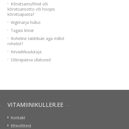
Kõrvitsamuffinid või
kõrvitsarisotto või hoopis
kõrvitsapasta?
Viigimarja hullus
Tagasi linna!
Roheline taldrikule aga millist
rohelist?
Kevadekuulutaja
Sõbrapäeva üllatused
VITAMIINIKULLER.EE
Kontakt
Ettevõttest