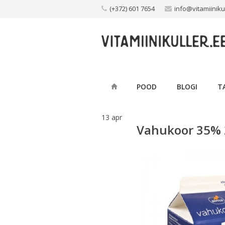
Skip
(+372) 601 7654
info@vitamiiniku
to
content
POOD
BLOGI
T
13
apr
Vahukoor 35%