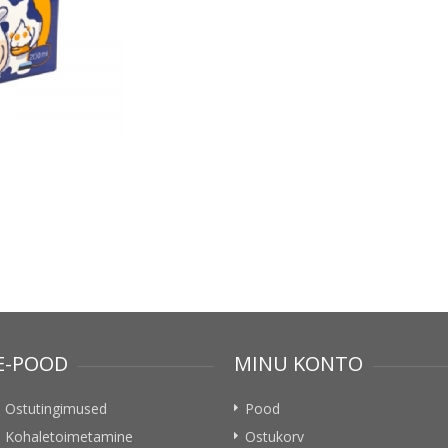
E-POOD
MINU KONTO
Ostutingimused
Pood
Kohaletoimetamine
Ostukorv