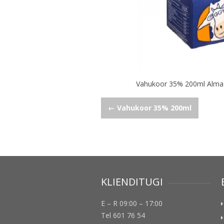
Vahukoor 35% 200ml Alma
Navigeerimine
←
Vahukoor 35% 200ml
KLIENDITUGI
E – R 09:00 – 17:00
Tel 601 76 54