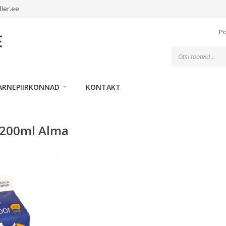
ller.ee
P
Toodete
otsing
ARNEPIIRKONNAD
KONTAKT
 200ml Alma