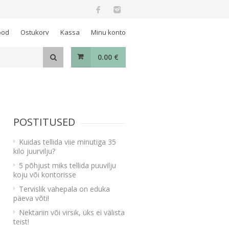
ood
Ostukorv
Kassa
Minu konto
0.00
€
POSTITUSED
Kuidas tellida viie minutiga 35
kilo juurvilju?
5 põhjust miks tellida puuvilju
koju või kontorisse
Tervislik vahepala on eduka
päeva võti!
Nektariin või virsik, üks ei välista
teist!