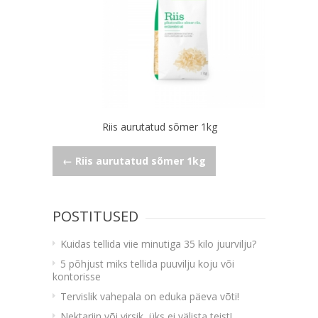
Riis aurutatud sõmer 1kg
Navigeerimine
←
Riis aurutatud sõmer 1kg
POSTITUSED
Kuidas tellida viie minutiga 35 kilo juurvilju?
5 põhjust miks tellida puuvilju koju või
kontorisse
Tervislik vahepala on eduka päeva võti!
Nektariin või virsik, üks ei välista teist!