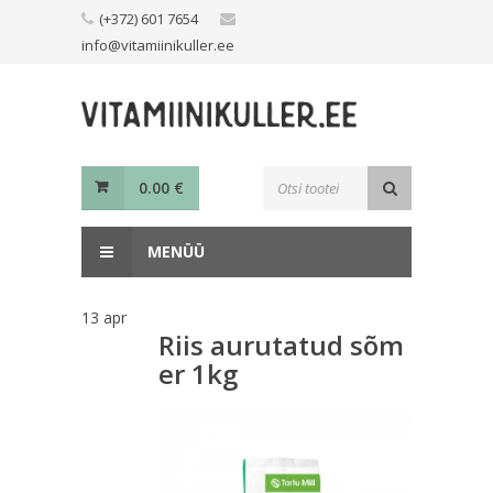
Skip
(+372) 601 7654
to
info@vitamiinikuller.ee
content
Toodete
0.00
€
otsing
MENÜÜ
13
apr
Riis aurutatud sõm
er 1kg