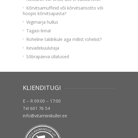
Kõrvitsamuffinid või kõrvitsarisotto või
hoopis kõrvitsapasta?
Viigimarja hullus
Tagasi linna!
Roheline taldrikule aga millist rohelist?
Kevadekuulutaja
Sõbrapäeva üllatused
KLIENDITUGI
E – R 09:00 – 17:00
Tel 601 76 54
info@vitamiinikuller.ee