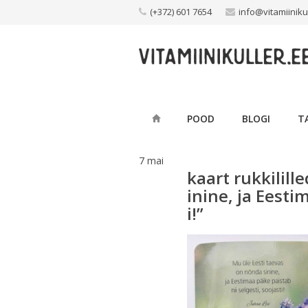
Skip
(+372) 601 7654
info@vitamiiniku
to
content
POOD
BLOGI
T
7
mai
kaart rukkilill
inine, ja Eesti
i!”