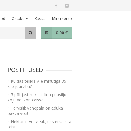
ood
Ostukorv
Kassa
Minu konto
0.00
€
POSTITUSED
Kuidas tellida viie minutiga 35
kilo juurvilju?
5 põhjust miks tellida puuvilju
koju või kontorisse
Tervislik vahepala on eduka
päeva võti!
Nektariin või virsik, üks ei välista
teist!