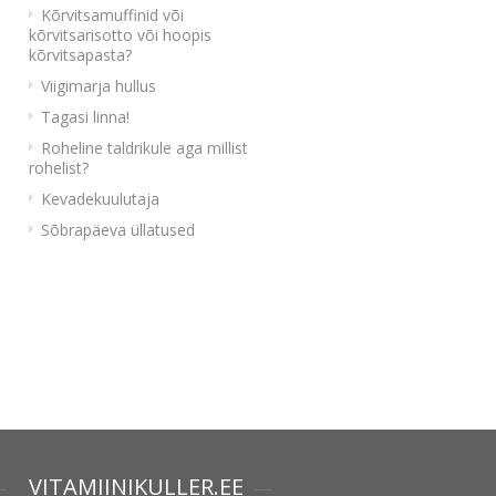
Kõrvitsamuffinid või
kõrvitsarisotto või hoopis
kõrvitsapasta?
Viigimarja hullus
Tagasi linna!
Roheline taldrikule aga millist
rohelist?
Kevadekuulutaja
Sõbrapäeva üllatused
VITAMIINIKULLER.EE