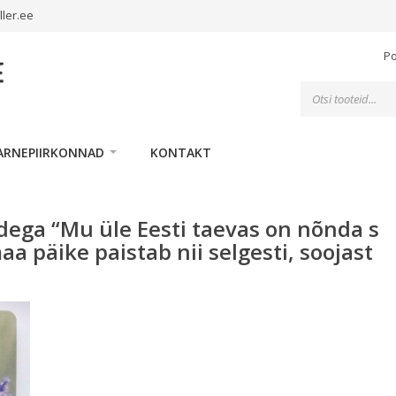
ller.ee
P
Toodete
otsing
ARNEPIIRKONNAD
KONTAKT
edega “Mu üle Eesti taevas on nõnda s
maa päike paistab nii selgesti, soojast