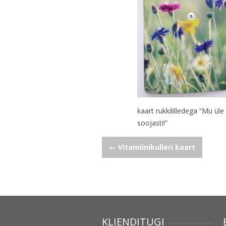
kaart rukkililledega “Mu üle
soojasti!”
Navigeerimine
←
Vitamiinikulleri kaart
KLIENDITUGI