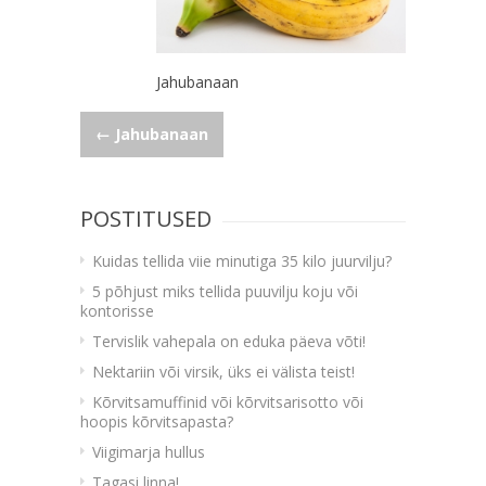
Jahubanaan
Navigeerimine
←
Jahubanaan
POSTITUSED
Kuidas tellida viie minutiga 35 kilo juurvilju?
5 põhjust miks tellida puuvilju koju või
kontorisse
Tervislik vahepala on eduka päeva võti!
Nektariin või virsik, üks ei välista teist!
Kõrvitsamuffinid või kõrvitsarisotto või
hoopis kõrvitsapasta?
Viigimarja hullus
Tagasi linna!