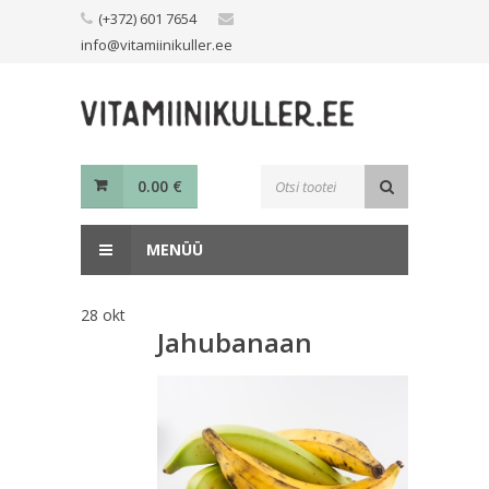
Skip
(+372) 601 7654
to
info@vitamiinikuller.ee
content
Toodete
0.00
€
otsing
MENÜÜ
28
okt
Jahubanaan