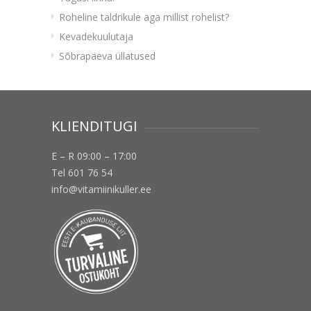
Roheline taldrikule aga millist rohelist?
Kevadekuulutaja
Sõbrapäeva üllatused
KLIENDITUGI
E – R 09:00 – 17:00
Tel 601 76 54
info@vitamiinikuller.ee