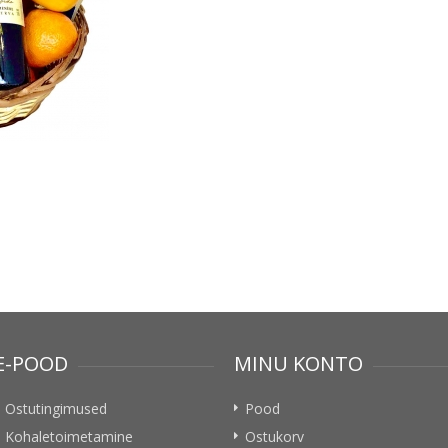
E-POOD
MINU KONTO
Ostutingimused
Pood
Kohaletoimetamine
Ostukorv