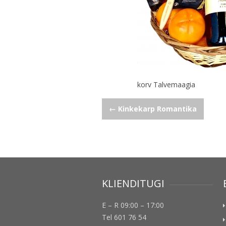
korv Talvemaagia
Navigeerimine
←
Kinkekarp Romantika
KLIENDITUGI
E – R 09:00 – 17:00
Tel 601 76 54