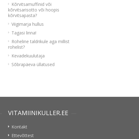
Kõrvitsamuffinid või
kõrvitsarisotto või hoopis
kõrvitsapasta?
Viigimarja hullus
Tagasi linna!
Roheline taldrikule aga millist
rohelist?
Kevadekuulutaja
Sõbrapäeva üllatused
VITAMIINIKULLER.EE
Kontakt
Ettevõttest