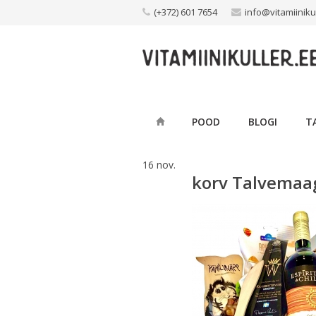
Skip
(+372) 601 7654
info@vitamiiniku
to
content
POOD
BLOGI
T
16
nov.
korv Talvemaa