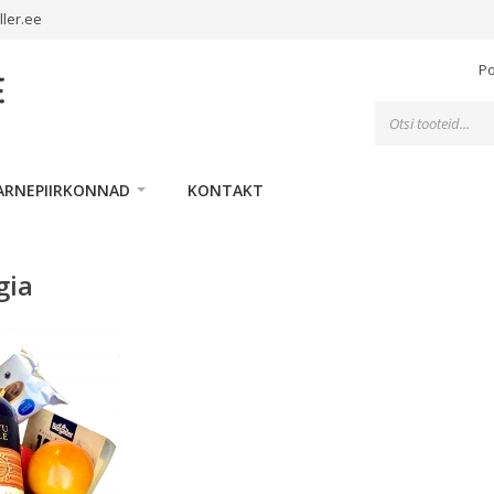
ller.ee
P
Toodete
otsing
ARNEPIIRKONNAD
KONTAKT
gia