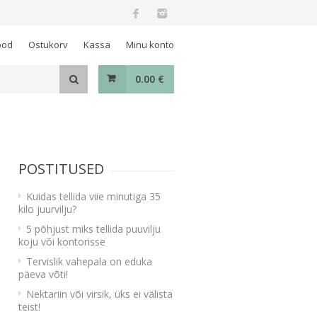
ood
Ostukorv
Kassa
Minu konto
0.00
€
POSTITUSED
Kuidas tellida viie minutiga 35
kilo juurvilju?
5 põhjust miks tellida puuvilju
koju või kontorisse
Tervislik vahepala on eduka
päeva võti!
Nektariin või virsik, üks ei välista
teist!