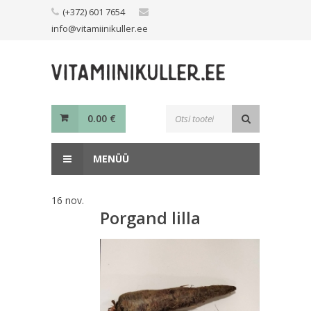
Skip
(+372) 601 7654
to
info@vitamiinikuller.ee
content
Toodete
0.00
€
otsing
MENÜÜ
16
nov.
Porgand lilla