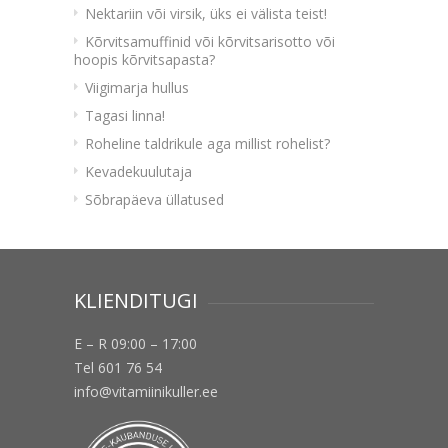
Nektariin või virsik, üks ei välista teist!
Kõrvitsamuffinid või kõrvitsarisotto või
hoopis kõrvitsapasta?
Viigimarja hullus
Tagasi linna!
Roheline taldrikule aga millist rohelist?
Kevadekuulutaja
Sõbrapäeva üllatused
KLIENDITUGI
E – R 09:00 – 17:00
Tel 601 76 54
info@vitamiinikuller.ee