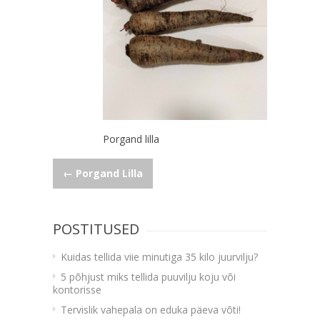
Porgand lilla
Navigeerimine
←
Porgand Lilla
POSTITUSED
Kuidas tellida viie minutiga 35 kilo juurvilju?
5 põhjust miks tellida puuvilju koju või
kontorisse
Tervislik vahepala on eduka päeva võti!