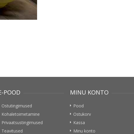
E-POOD
MINU KONTO
Ostutingimused
Pood
Kohaletoimetamine
Ostukorv
Privaatsustingimused
Kassa
Teavitused
Minu konto