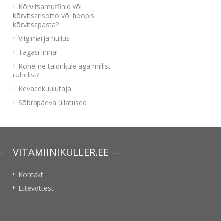
Kõrvitsamuffinid või
kõrvitsarisotto või hoopis
kõrvitsapasta?
Viigimarja hullus
Tagasi linna!
Roheline taldrikule aga millist
rohelist?
Kevadekuulutaja
Sõbrapäeva üllatused
VITAMIINIKULLER.EE
Kontakt
Ettevõttest