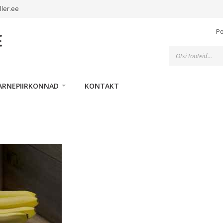
ller.ee
P
Toodete
otsing
ARNEPIIRKONNAD
KONTAKT