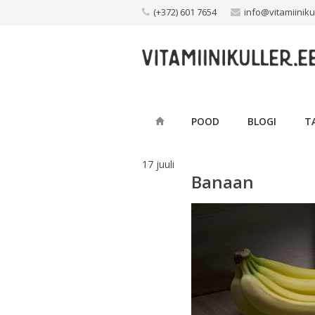
Skip
(+372) 601 7654
info@vitamiiniku
to
content
POOD
BLOGI
T
17
juuli
Banaan