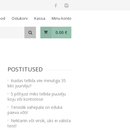
ood
Ostukorv
Kassa
Minu konto
0.00
€
POSTITUSED
Kuidas tellida viie minutiga 35
kilo juurvilju?
5 põhjust miks tellida puuvilju
koju või kontorisse
Tervislik vahepala on eduka
päeva võti!
Nektariin või virsik, üks ei välista
teist!