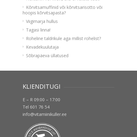
Kõrvitsamuffinid või kõrvitsarisotto või
hoopis kõrvitsapasta?
Viigimarja hullus
Tagasi linna!
Roheline taldrikule aga millist rohelist?
Kevadekuulutaja
Sõbrapäeva üllatused
KLIENDITUGI
E – R 09:00 – 17:00
Tel 601 76 54
info@vitamiinikuller.ee