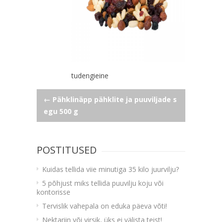
tudengieine
Navigeerimine
←
Pähklinäpp pähklite ja puuviljade s
egu 500 g
POSTITUSED
Kuidas tellida viie minutiga 35 kilo juurvilju?
5 põhjust miks tellida puuvilju koju või
kontorisse
Tervislik vahepala on eduka päeva võti!
Nektariin või virsik, üks ei välista teist!