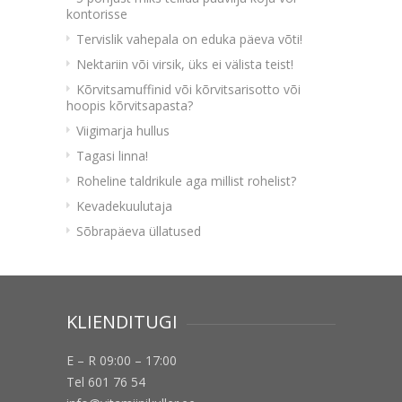
kontorisse
Tervislik vahepala on eduka päeva võti!
Nektariin või virsik, üks ei välista teist!
Kõrvitsamuffinid või kõrvitsarisotto või
hoopis kõrvitsapasta?
Viigimarja hullus
Tagasi linna!
Roheline taldrikule aga millist rohelist?
Kevadekuulutaja
Sõbrapäeva üllatused
KLIENDITUGI
E – R 09:00 – 17:00
Tel 601 76 54