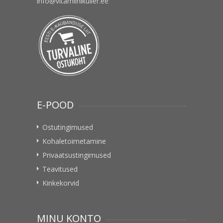
info@vitamiinikuller.ee
E-POOD
Ostutingimused
Kohaletoimetamine
Privaatsustingimused
Teavitused
Kinkekorvid
MINU KONTO