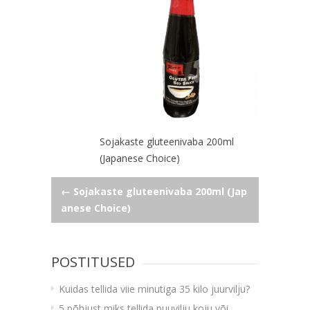
Sojakaste gluteenivaba 200ml
(Japanese Choice)
Navigeerimine
←
Sojakaste gluteenivaba 200ml (Jap
anese Choice)
POSTITUSED
Kuidas tellida viie minutiga 35 kilo juurvilju?
5 põhjust miks tellida puuvilju koju või