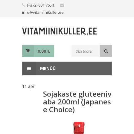
Skip
(+372) 601 7654
to
info@vitamiinikuller.ee
content
Toodete
0.00
€
otsing
MENÜÜ
11
apr
Sojakaste gluteeniv
aba 200ml (Japanes
e Choice)