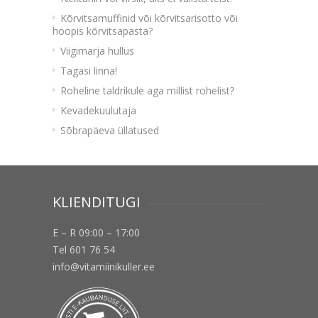
Kõrvitsamuffinid või kõrvitsarisotto või
hoopis kõrvitsapasta?
Viigimarja hullus
Tagasi linna!
Roheline taldrikule aga millist rohelist?
Kevadekuulutaja
Sõbrapäeva üllatused
KLIENDITUGI
E – R 09:00 – 17:00
Tel 601 76 54
info@vitamiinikuller.ee