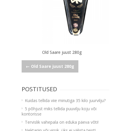
Old Saare juust 280g
Navigeerimine
←
Old Saare juust 280g
POSTITUSED
Kuidas tellida viie minutiga 35 kilo juurvilju?
5 põhjust miks tellida puuvilju koju või
kontorisse
Tervislik vahepala on eduka päeva võti!
Nektariin või virsik, üks ei välista teist!