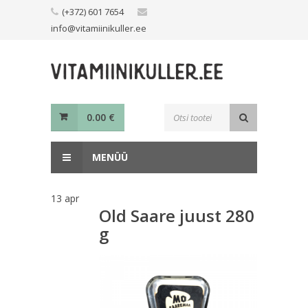
Skip
(+372) 601 7654
to
info@vitamiinikuller.ee
content
Toodete
0.00
€
otsing
MENÜÜ
13
apr
Old Saare juust 280
g