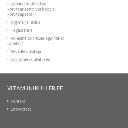
Kõrvitsamuffinid või
kõrvitsarisotto või hoopis
kõrvitsapasta?
Viigimarja hullus
Tagasi linna!
Roheline taldrikule aga millist
rohelist?
Kevadekuulutaja
Sõbrapäeva üllatused
VITAMIINIKULLER.EE
Kontakt
Ettevõttest