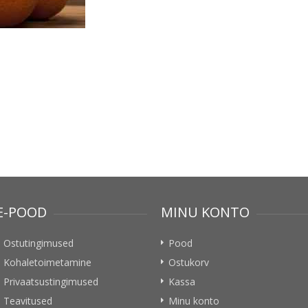
E-POOD
MINU KONTO
Ostutingimused
Pood
Kohaletoimetamine
Ostukorv
Privaatsustingimused
Kassa
Teavitused
Minu konto