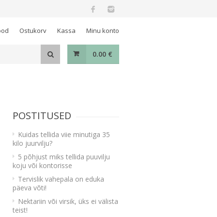
ood
Ostukorv
Kassa
Minu konto
0.00
€
POSTITUSED
Kuidas tellida viie minutiga 35
kilo juurvilju?
5 põhjust miks tellida puuvilju
koju või kontorisse
Tervislik vahepala on eduka
päeva võti!
Nektariin või virsik, üks ei välista
teist!