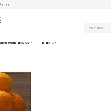
ller.ee
P
Toodete
otsing
ARNEPIIRKONNAD
KONTAKT