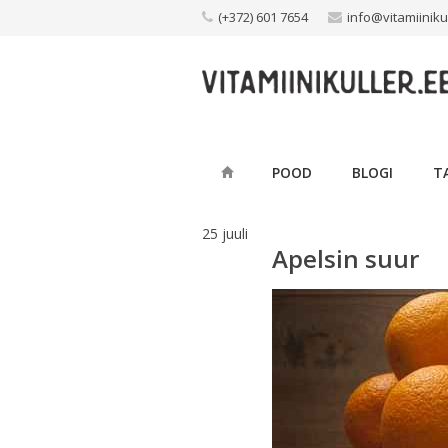
Skip
(+372) 601 7654
info@vitamiiniku
to
content
POOD
BLOGI
T
25
juuli
Apelsin suur