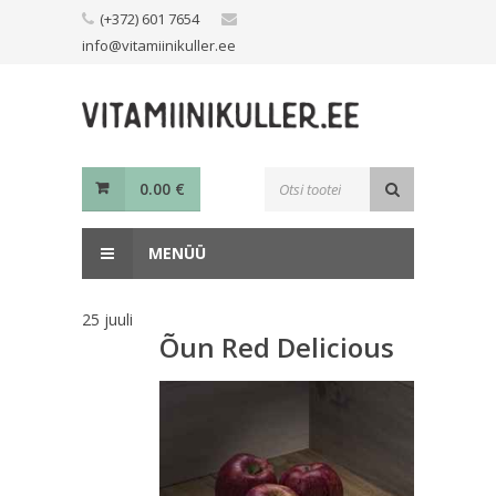
Skip
(+372) 601 7654
to
info@vitamiinikuller.ee
content
Toodete
0.00
€
otsing
MENÜÜ
25
juuli
Õun Red Delicious