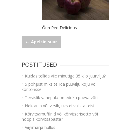
Õun Red Delicious
Navigeerimine
←
Apelsin suur
POSTITUSED
Kuidas tellida viie minutiga 35 kilo juurvilju?
5 põhjust miks tellida puuvilju koju või
kontorisse
Tervislik vahepala on eduka päeva võti!
Nektariin või virsik, üks ei välista teist!
Kõrvitsamuffinid või kõrvitsarisotto või
hoopis kõrvitsapasta?
Viigimarja hullus