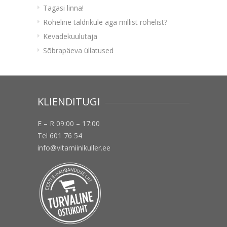
Tagasi linna!
Roheline taldrikule aga millist rohelist?
Kevadekuulutaja
Sõbrapäeva üllatused
KLIENDITUGI
E – R 09:00 – 17:00
Tel 601 76 54
info@vitamiinikuller.ee