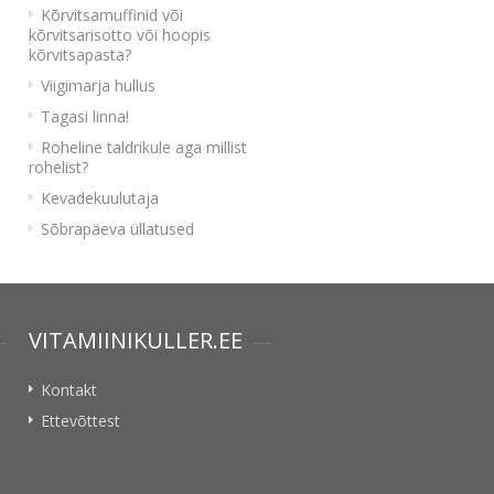
Kõrvitsamuffinid või
kõrvitsarisotto või hoopis
kõrvitsapasta?
Viigimarja hullus
Tagasi linna!
Roheline taldrikule aga millist
rohelist?
Kevadekuulutaja
Sõbrapäeva üllatused
VITAMIINIKULLER.EE
Kontakt
Ettevõttest