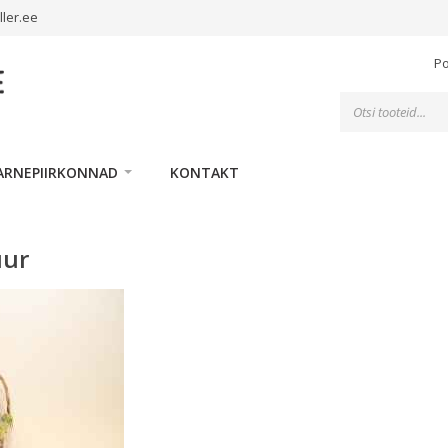
ller.ee
P
Toodete
otsing
ARNEPIIRKONNAD
KONTAKT
uur