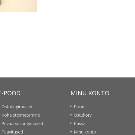
E-POOD
MINU KONTO
Ostutingimused
Pood
Kohaletoimetamine
Ostukorv
Privaatsustingimused
Kassa
Teavitused
Minu konto