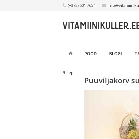
Skip
(+372) 601 7654
info@vitamiiniku
to
content
POOD
BLOGI
T
9
sept
Puuviljakorv s