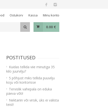
ood
Ostukorv
Kassa
Minu konto
0.00
€
POSTITUSED
Kuidas tellida viie minutiga 35
kilo juurvilju?
5 põhjust miks tellida puuvilju
koju või kontorisse
Tervislik vahepala on eduka
päeva võti!
Nektariin või virsik, üks ei välista
teist!