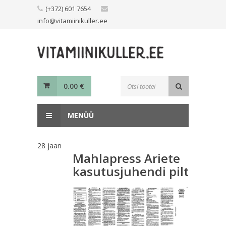
Skip
(+372) 601 7654
to
info@vitamiinikuller.ee
content
Toodete
0.00
€
otsing
MENÜÜ
28
jaan
Mahlapress Ariete
kasutusjuhendi pilt