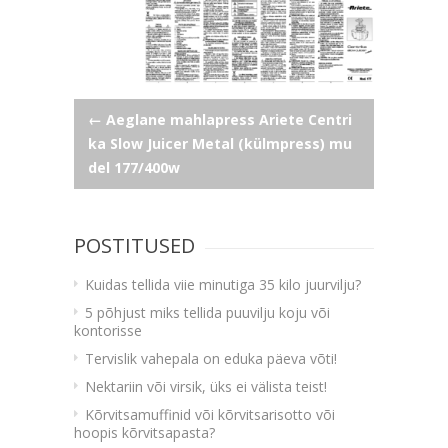
Navigeerimine
←
Aeglane mahlapress Ariete Centri
ka Slow Juicer Metal (külmpress) mu
del 177/400w
POSTITUSED
Kuidas tellida viie minutiga 35 kilo juurvilju?
5 põhjust miks tellida puuvilju koju või
kontorisse
Tervislik vahepala on eduka päeva võti!
Nektariin või virsik, üks ei välista teist!
Kõrvitsamuffinid või kõrvitsarisotto või
hoopis kõrvitsapasta?