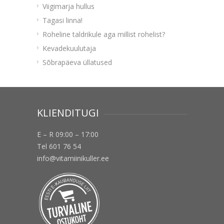
Viigimarja hullus
Tagasi linna!
Roheline taldrikule aga millist rohelist?
Kevadekuulutaja
Sõbrapäeva üllatused
KLIENDITUGI
E – R 09:00 – 17:00
Tel 601 76 54
info@vitamiinikuller.ee