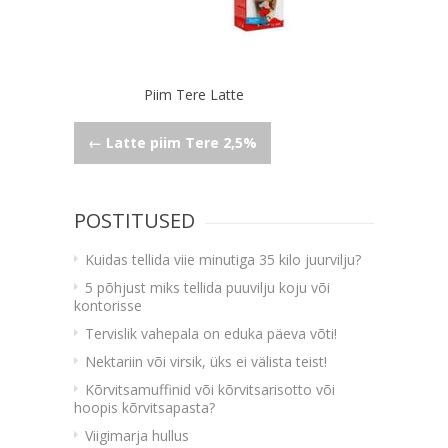
Piim Tere Latte
Navigeerimine
←
Latte piim Tere 2,5%
POSTITUSED
Kuidas tellida viie minutiga 35 kilo juurvilju?
5 põhjust miks tellida puuvilju koju või
kontorisse
Tervislik vahepala on eduka päeva võti!
Nektariin või virsik, üks ei välista teist!
Kõrvitsamuffinid või kõrvitsarisotto või
hoopis kõrvitsapasta?
Viigimarja hullus