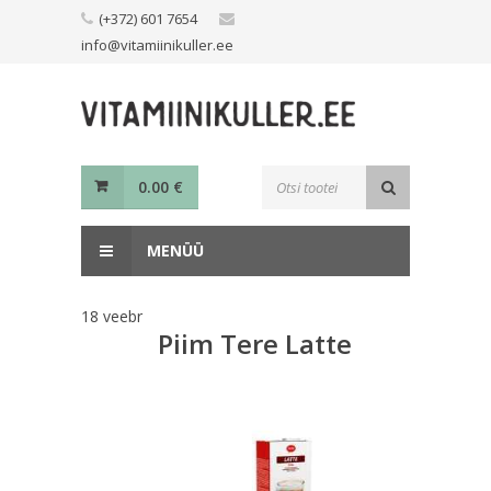
Skip
(+372) 601 7654
to
info@vitamiinikuller.ee
content
Toodete
0.00
€
otsing
MENÜÜ
18
veebr
Piim Tere Latte