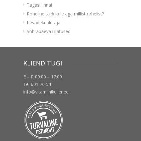
Tagasi linna!
Roheline taldrikule aga millist rohelist?
Kevadekuulutaja
Sõbrapäeva üllatused
KLIENDITUGI
E – R 09:00 – 17:00
Tel 601 76 54
info@vitamiinikuller.ee