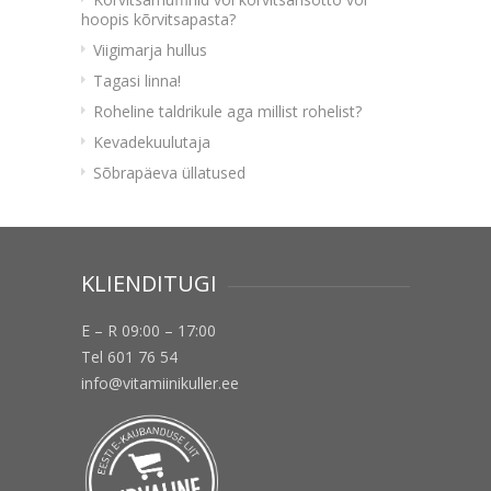
hoopis kõrvitsapasta?
Viigimarja hullus
Tagasi linna!
Roheline taldrikule aga millist rohelist?
Kevadekuulutaja
Sõbrapäeva üllatused
KLIENDITUGI
E – R 09:00 – 17:00
Tel 601 76 54
info@vitamiinikuller.ee