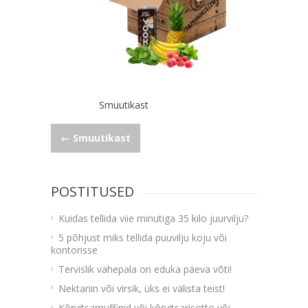
Smuutikast
Navigeerimine
←
Smuutikast
POSTITUSED
Kuidas tellida viie minutiga 35 kilo juurvilju?
5 põhjust miks tellida puuvilju koju või
kontorisse
Tervislik vahepala on eduka päeva võti!
Nektariin või virsik, üks ei välista teist!
Kõrvitsamuffinid või kõrvitsarisotto või