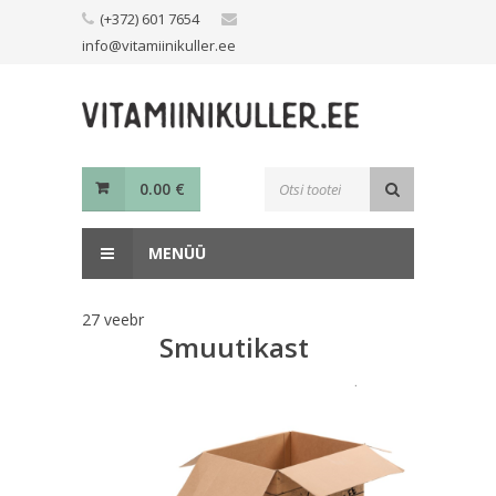
Skip
(+372) 601 7654
to
info@vitamiinikuller.ee
content
Toodete
0.00
€
otsing
MENÜÜ
27
veebr
Smuutikast