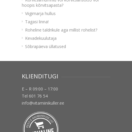
hoopis kõrvitsapasta?
Viigimarja hullus
Tagasi linna!
Roheline taldrikule aga millist rohelist?
Kevadekuulutaja
Sõbrapäeva üllatused
KLIENDITUGI
E – R 09:00 – 17:00
Tel 601 76 54
info@vitamiinikuller.ee