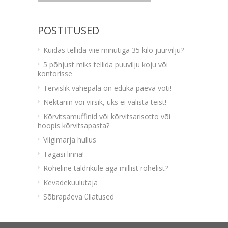
POSTITUSED
Kuidas tellida viie minutiga 35 kilo juurvilju?
5 põhjust miks tellida puuvilju koju või
kontorisse
Tervislik vahepala on eduka päeva võti!
Nektariin või virsik, üks ei välista teist!
Kõrvitsamuffinid või kõrvitsarisotto või
hoopis kõrvitsapasta?
Viigimarja hullus
Tagasi linna!
Roheline taldrikule aga millist rohelist?
Kevadekuulutaja
Sõbrapäeva üllatused