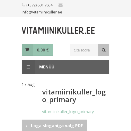
Skip
(+372) 601 7654
to
info@vitamiinikuller.ee
content
Toodete
0.00
€
otsing
MENÜÜ
17
aug
vitamiinikuller_log
o_primary
vitamiinikuller_logo_primary
Navigeerimine
←
Loga sloganiga valg PDF