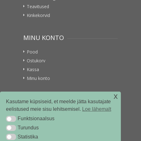
Teavitused
Kinkekorvid
MINU KONTO
Pood
Ostukorv
Kassa
Minu konto
x
VITAMIINIKULLER.EE
Kasutame küpsiseid, et meelde jätta kasutajate
eelistused meie sisu lehitsemisel.
Loe lähemalt
Kontakt
Funktsionaalsus
Funktsionaalsus
Ettevõttest
Turundus
Turundus
Statistika
Statistika