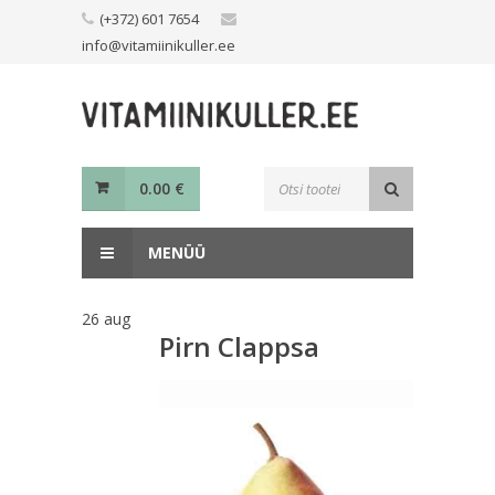
Skip
(+372) 601 7654
to
info@vitamiinikuller.ee
content
Toodete
0.00
€
otsing
MENÜÜ
26
aug
Pirn Clappsa