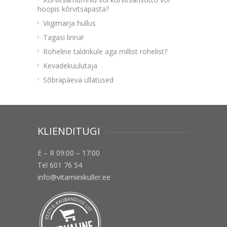
hoopis kõrvitsapasta?
Viigimarja hullus
Tagasi linna!
Roheline taldrikule aga millist rohelist?
Kevadekuulutaja
Sõbrapäeva üllatused
KLIENDITUGI
E – R 09:00 – 17:00
Tel 601 76 54
info@vitamiinikuller.ee