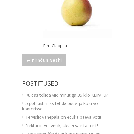
Pirn Clappsa
Navigeerimine
←
Pirnõun Nashi
POSTITUSED
Kuidas tellida viie minutiga 35 kilo juurvilju?
5 põhjust miks tellida puuvilju koju või
kontorisse
Tervislik vahepala on eduka päeva võti!
Nektariin või virsik, üks ei välista teist!
Kõrvitsamuffinid või kõrvitsarisotto või