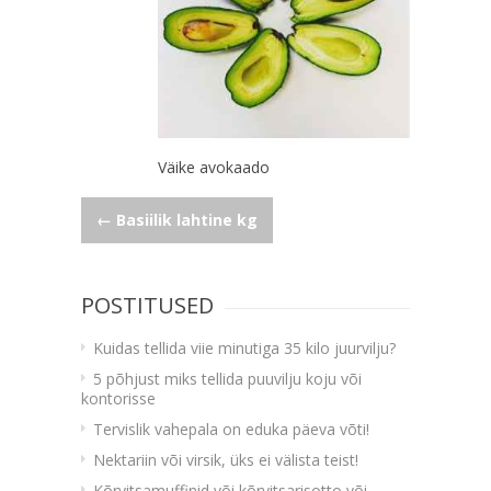
Väike avokaado
Navigeerimine
←
Basiilik lahtine kg
POSTITUSED
Kuidas tellida viie minutiga 35 kilo juurvilju?
5 põhjust miks tellida puuvilju koju või
kontorisse
Tervislik vahepala on eduka päeva võti!
Nektariin või virsik, üks ei välista teist!
Kõrvitsamuffinid või kõrvitsarisotto või