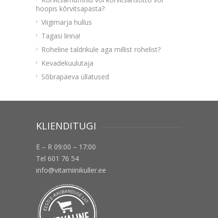
hoopis kõrvitsapasta?
Viigimarja hullus
Tagasi linna!
Roheline taldrikule aga millist rohelist?
Kevadekuulutaja
Sõbrapäeva üllatused
KLIENDITUGI
E – R 09:00 – 17:00
Tel 601 76 54
info@vitamiinikuller.ee