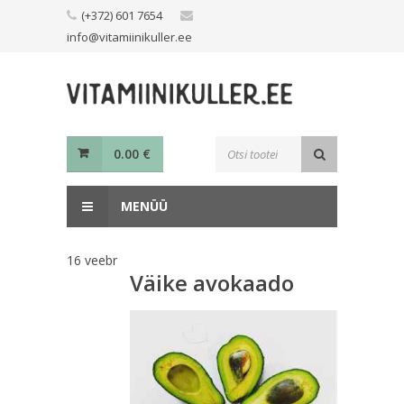
Skip
(+372) 601 7654
to
info@vitamiinikuller.ee
content
Toodete
0.00
€
otsing
MENÜÜ
16
veebr
Väike avokaado