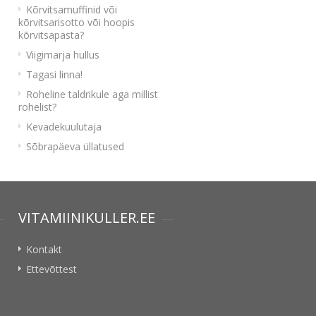
Kõrvitsamuffinid või
kõrvitsarisotto või hoopis
kõrvitsapasta?
Viigimarja hullus
Tagasi linna!
Roheline taldrikule aga millist
rohelist?
Kevadekuulutaja
Sõbrapäeva üllatused
VITAMIINIKULLER.EE
Kontakt
Ettevõttest