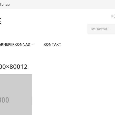
ller.ee
P
Toodete
otsing
ARNEPIIRKONNAD
KONTAKT
200×80012