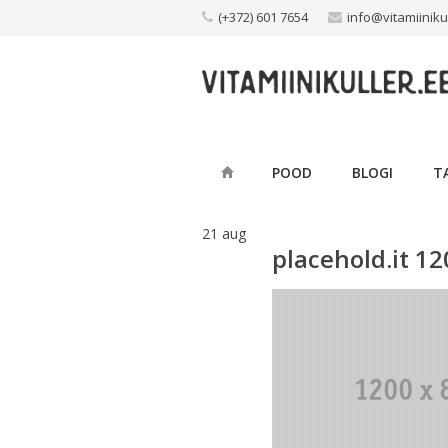
Skip
(+372) 601 7654
info@vitamiiniku
to
content
POOD
BLOGI
T
21
aug
placehold.it 1