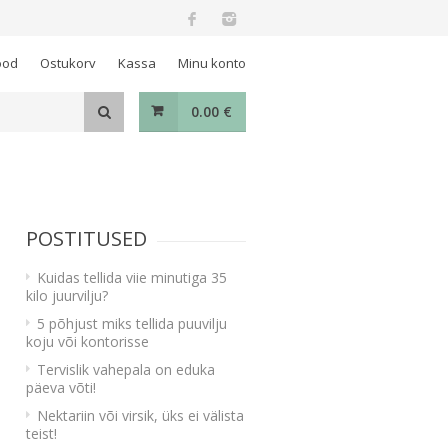
ood
Ostukorv
Kassa
Minu konto
0.00
€
POSTITUSED
Kuidas tellida viie minutiga 35
kilo juurvilju?
5 põhjust miks tellida puuvilju
koju või kontorisse
Tervislik vahepala on eduka
päeva võti!
Nektariin või virsik, üks ei välista
teist!