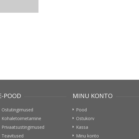
E-POOD
MINU KONTO
Ostutingimused
Pood
Kohaletoimetamine
Ostukorv
Privaatsustingimused
Kassa
Teavitused
Minu konto