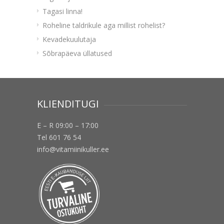
Tagasi linna!
Roheline taldrikule aga millist rohelist?
Kevadekuulutaja
Sõbrapäeva üllatused
KLIENDITUGI
E – R 09:00 – 17:00
Tel 601 76 54
info@vitamiinikuller.ee