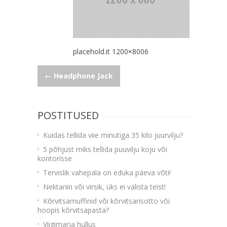
placehold.it 1200×8006
Navigeerimine
←
Headphone Jack
POSTITUSED
Kuidas tellida viie minutiga 35 kilo juurvilju?
5 põhjust miks tellida puuvilju koju või
kontorisse
Tervislik vahepala on eduka päeva võti!
Nektariin või virsik, üks ei välista teist!
Kõrvitsamuffinid või kõrvitsarisotto või
hoopis kõrvitsapasta?
Viigimarja hullus