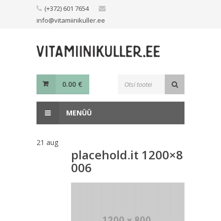
Skip
(+372) 601 7654
to
info@vitamiinikuller.ee
content
Toodete
0.00
€
otsing
MENÜÜ
21
aug
placehold.it 1200×8
006