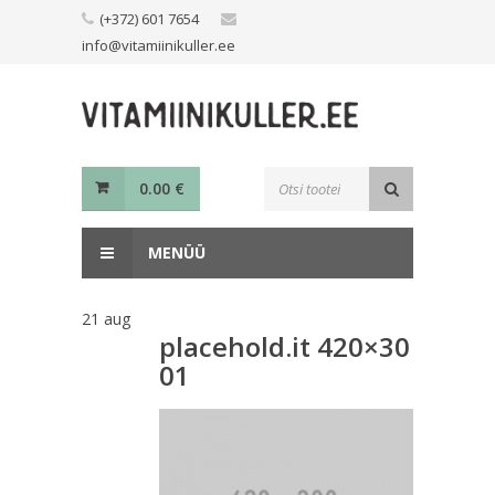
Skip
(+372) 601 7654
to
info@vitamiinikuller.ee
content
Toodete
0.00
€
otsing
MENÜÜ
21
aug
placehold.it 420×30
01