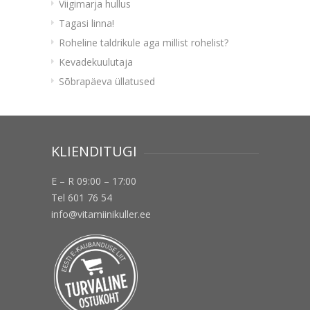
Viigimarja hullus
Tagasi linna!
Roheline taldrikule aga millist rohelist?
Kevadekuulutaja
Sõbrapäeva üllatused
KLIENDITUGI
E – R 09:00 – 17:00
Tel 601 76 54
info@vitamiinikuller.ee