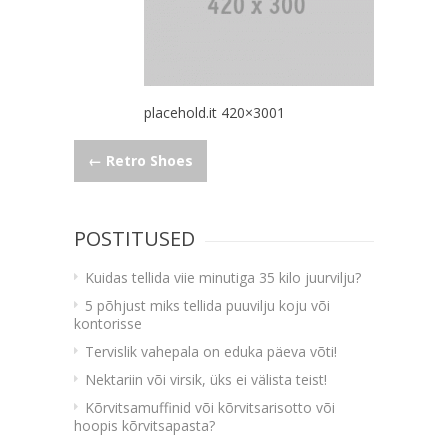
placehold.it 420×3001
Navigeerimine
←
Retro Shoes
POSTITUSED
Kuidas tellida viie minutiga 35 kilo juurvilju?
5 põhjust miks tellida puuvilju koju või
kontorisse
Tervislik vahepala on eduka päeva võti!
Nektariin või virsik, üks ei välista teist!
Kõrvitsamuffinid või kõrvitsarisotto või
hoopis kõrvitsapasta?