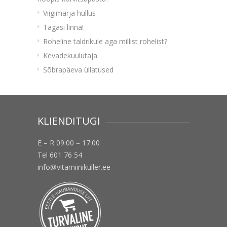
Viigimarja hullus
Tagasi linna!
Roheline taldrikule aga millist rohelist?
Kevadekuulutaja
Sõbrapäeva üllatused
KLIENDITUGI
E – R 09:00 – 17:00
Tel 601 76 54
info@vitamiinikuller.ee