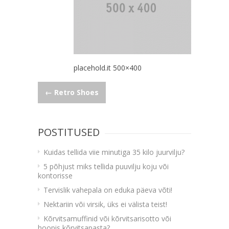
placehold.it 500×400
Navigeerimine
←
Retro Shoes
POSTITUSED
Kuidas tellida viie minutiga 35 kilo juurvilju?
5 põhjust miks tellida puuvilju koju või
kontorisse
Tervislik vahepala on eduka päeva võti!
Nektariin või virsik, üks ei välista teist!
Kõrvitsamuffinid või kõrvitsarisotto või
hoopis kõrvitsapasta?