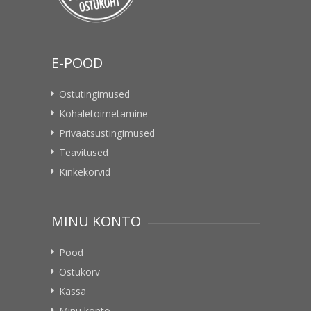
E-POOD
Ostutingimused
Kohaletoimetamine
Privaatsustingimused
Teavitused
Kinkekorvid
MINU KONTO
Pood
Ostukorv
Kassa
Minu konto