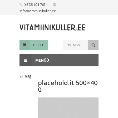
Skip
(+372) 601 7654
to
info@vitamiinikuller.ee
content
Toodete
0.00
€
otsing
MENÜÜ
21
aug
placehold.it 500×40
0