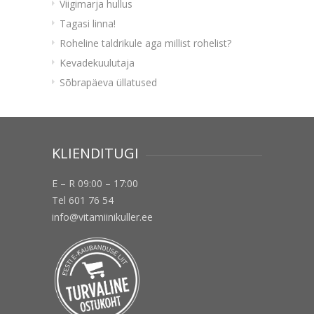
Viigimarja hullus
Tagasi linna!
Roheline taldrikule aga millist rohelist?
Kevadekuulutaja
Sõbrapäeva üllatused
KLIENDITUGI
E – R 09:00 – 17:00
Tel 601 76 54
info@vitamiinikuller.ee