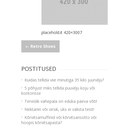
placehold.it 420×3007
Navigeerimine
←
Retro Shoes
POSTITUSED
Kuidas tellida viie minutiga 35 kilo juurvilju?
5 põhjust miks tellida puuvilju koju või
kontorisse
Tervislik vahepala on eduka päeva võti!
Nektariin või virsik, üks ei välista teist!
Kõrvitsamuffinid või kõrvitsarisotto või
hoopis kõrvitsapasta?