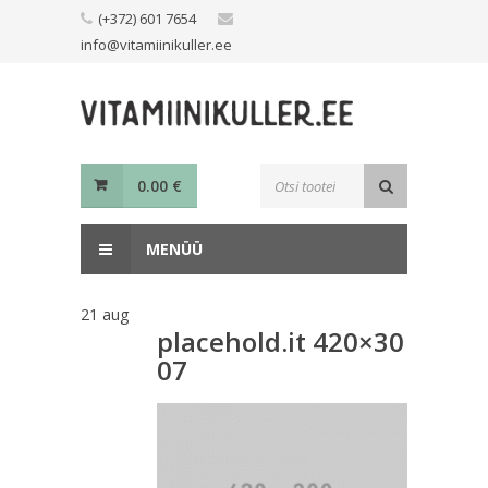
Skip
(+372) 601 7654
to
info@vitamiinikuller.ee
content
Toodete
0.00
€
otsing
MENÜÜ
21
aug
placehold.it 420×30
07